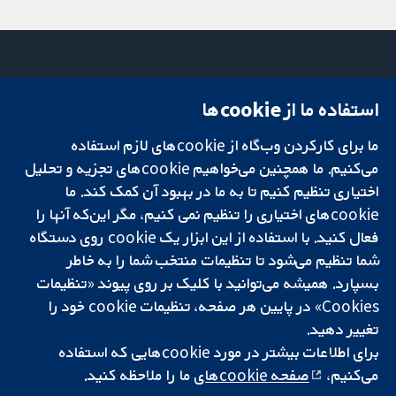
استفاده ما از cookie‌ها
میدان کاوندیش
تماس با ما
۱۳-۱۱
اخبار
ما برای کارکردن وب‌گاه از cookie‌های لازم استفاده
تحقیقات قابل
لندن
دفتر رسانه‌ای
اعتماد.
می‌کنیم. ما همچنین می‌خواهیم cookie‌های تجزیه و تحلیل
W1G 0AN
درباره ما
تصمیم‌گیری آگاهانه.
بریتانیا
فرصت‌های
اختیاری تنظیم کنیم تا به ما در بهبود آن کمک کند. ما
سلامت بهتر.
شغلی
cookie‌های اختیاری را تنظیم نمی کنیم، مگر این‌که آنها را
Cochrane
فعال کنید. با استفاده از این ابزار یک cookie‌ روی دستگاه
Library
شما تنظیم می‌شود تا تنظیمات منتخب شما را به خاطر
بسپارد. همیشه می‌توانید با کلیک بر روی پیوند «تنظیمات
Cookies» در پایین هر صفحه، تنظیمات cookie‌ خود را
شبکه همکاری کاکرین، یک مؤسسه خیریه (شماره 1045921) و یک شرکت با
تغییر دهید.
مسئولیت محدود به‌صورت ضمانت (شماره 03044323) ثبت‌شده در انگلستان
برای اطلاعات بیشتر در مورد cookie‌هایی که استفاده
و ولز است. شماره ثبت مالیات بر ارزش افزوده: GB 718 2127 49.
می‌کنیم،
صفحه cookie‌های
ما را ملاحظه کنید.
کپی‌رایت © ۲۰۲۵ همکاری کاکرین