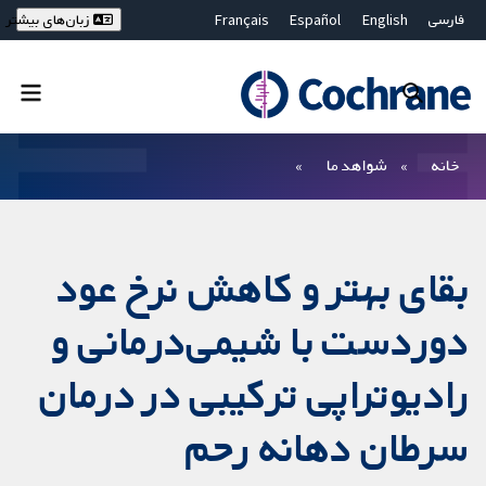
فارسی
English
Español
Français
زبان‌های بیشتر
Deutsch
Hrvatski
Русский
简体中文
繁體中文
ไทย
Bahasa Malaysia
بستن جستجو ✖
فیلترها
خانه
شواهد ما
بقای بهتر و کاهش نرخ عود
دوردست با شیمی‌درمانی و
رادیوتراپی ترکیبی در درمان
سرطان دهانه رحم