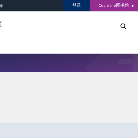
登录
Cochrane图书馆
译
区