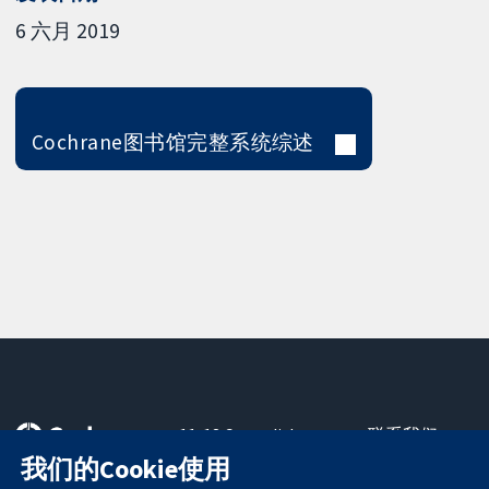
6 六月 2019
Cochrane图书馆完整系统综述
11-13 Cavendish
联系我们
Square
最新消息
我们的Cookie使用
可信任的证据
London
新闻办公室