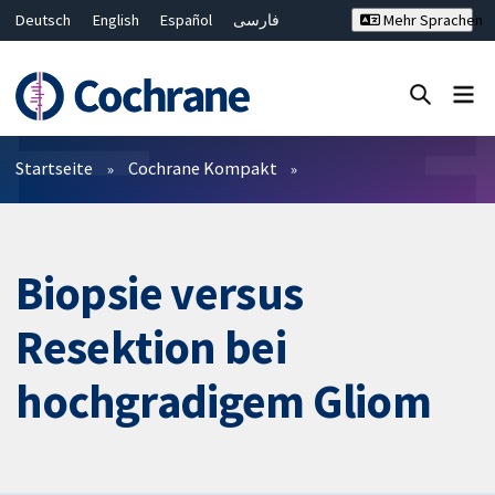
Deutsch
English
Español
فارسی
Mehr Sprachen
Français
Русский
Hrvatski
Bahasa Malaysia
ไทย
繁體中文
简体中文
Close search ✖
Filter
Startseite
Cochrane Kompakt
Biopsie versus
Resektion bei
hochgradigem Gliom