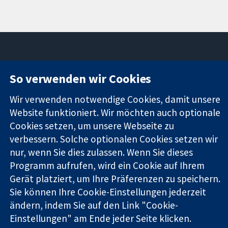
So verwenden wir Cookies
11-13 Cavendish
Kontaktieren
Square
Sie uns
Zuverlässige
Wir verwenden notwendige Cookies, damit unsere
London
Neuigkeiten
Evidenz
W1G0AN
Pressestelle
Website funktioniert. Wir möchten auch optionale
Informierte
Vereinigtes
Über uns
Cookies setzen, um unsere Webseite zu
Entscheidungen
Königreich
Stellenangebot
verbessern. Solche optionalen Cookies setzen wir
Bessere
Cochrane
nur, wenn Sie dies zulassen. Wenn Sie dieses
Gesundheit
Library
Programm aufrufen, wird ein Cookie auf Ihrem
Gerät platziert, um Ihre Präferenzen zu speichern.
Sie können Ihre Cookie-Einstellungen jederzeit
Die Cochrane Collaboration ist eine gemeinützige Organisation
ändern, indem Sie auf den Link "Cookie-
(Nr. 1045921) und in England und in Wales als eine Gesellschaft
mit beschränkter Haftung (Nr. 03044323) registriert.
Einstellungen" am Ende jeder Seite klicken.
Umsatzsteuer-Identifikationsnummer GB 718 2127 49.