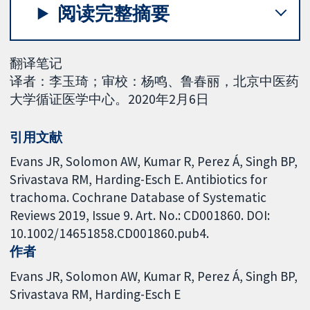
阅读完整摘要
翻译笔记
译者：李玉琦；审校：杨鸣、鲁春丽，北京中医药
大学循证医学中心。2020年2月6日
引用文献
Evans JR, Solomon AW, Kumar R, Perez Á, Singh BP,
Srivastava RM, Harding-Esch E. Antibiotics for
trachoma. Cochrane Database of Systematic
Reviews 2019, Issue 9. Art. No.: CD001860. DOI:
10.1002/14651858.CD001860.pub4.
作者
Evans JR
Solomon AW
Kumar R
Perez Á
Singh BP
Srivastava RM
Harding-Esch E