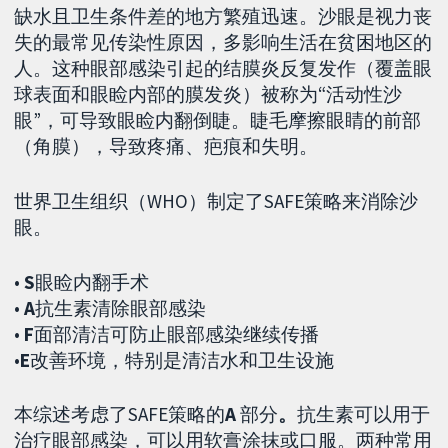
缺水且卫生条件差的地方繁殖迅速。沙眼是视力丧
失的最常见传染性原因，多影响生活在贫困地区的
人。这种眼部感染引起的结膜炎反复发作（覆盖眼
球表面和眼睑内部的膜发炎）被称为“活动性沙
眼”，可导致眼睑内翻倒睫。睫毛摩擦眼睛的前部
（角膜），导致疼痛、疤痕和失明。
世界卫生组织（WHO）制定了SAFE策略来消除沙
眼。
•
S
眼睑内翻手术
•
A
抗生素清除眼部感染
•
F
面部清洁可防止眼部感染继续传播
•
E
改善环境，特别是清洁水和卫生设施
本综述考虑了SAFE策略的
A
部分
。
抗生素可以用于
治疗眼部感染，可以用软膏涂抹或口服。两种常用