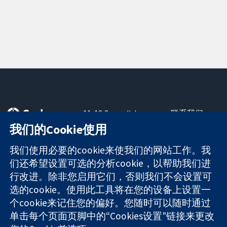
11-13 Cavendish
联系我们
Square
最新消息
我们的Cookie使用
可信任的证据
London
新闻办公室
知情决定
W1G 0AN
关于我们
我们使用必要的cookie来使我们的网站工作。我
更完善的医疗健
United Kingdom
工作机会
们还希望设置可选的分析cookie，以帮助我们进
康
Cochrane
行改进。除非您启用它们，否则我们不会设置可
Library
选的cookie。使用此工具将在您的设备上设置一
个cookie来记住您的偏好。您随时可以随时通过
单击每个页面页脚中的“Cookies设置”链接来更改
The Cochrane Collaboration is a charity (no. 1045921) and a