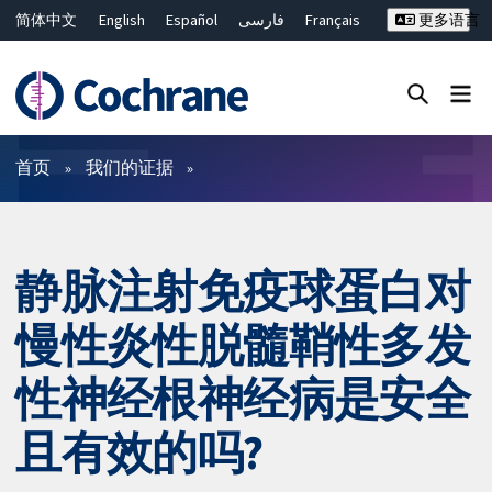
简体中文
English
Español
فارسی
Français
更多语言
Русский
Hrvatski
Deutsch
Bahasa Malaysia
ไทย
繁體中文
Close search ✖
过滤
首页
我们的证据
静脉注射免疫球蛋白对
慢性炎性脱髓鞘性多发
性神经根神经病是安全
且有效的吗?