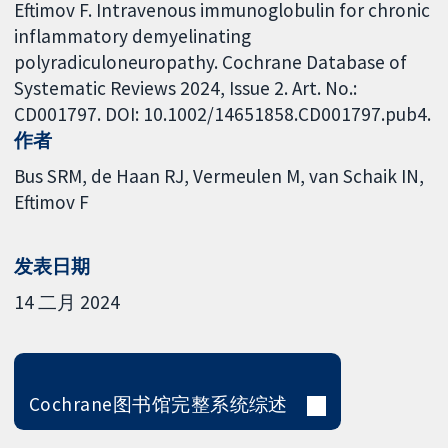
Eftimov F. Intravenous immunoglobulin for chronic
inflammatory demyelinating
polyradiculoneuropathy. Cochrane Database of
Systematic Reviews 2024, Issue 2. Art. No.:
CD001797. DOI: 10.1002/14651858.CD001797.pub4.
作者
Bus SRM
de Haan RJ
Vermeulen M
van Schaik IN
Eftimov F
发表日期
14 二月 2024
Cochrane图书馆完整系统综述