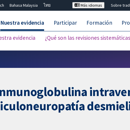
ch
Bahasa Malaysia
ไทย
Más idiomas
Sobre tra
Nuestra evidencia
Participar
Formación
Pro
estra evidencia
¿Qué son las revisiones sistemática
Cerrar búsqueda ✖
a inmunoglobulina intrave
iculoneuropatía desmieli