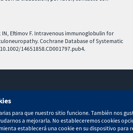
 IN, Eftimov F. Intravenous immunoglobulin for
culoneuropathy. Cochrane Database of Systematic
I: 10.1002/14651858.CD001797.pub4.
11-13 Cavendish Square
kies
Londres
W1G 0AN
arias para que nuestro sitio funcione. También nos gus
Reino Unido
ayudarnos a mejorarla. No estableceremos cookies opci
amienta establecerá una cookie en su dispositivo para r