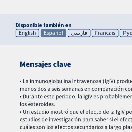
Disponible también en
English
Español
فارسی
Français
Ру
Mensajes clave
• La inmunoglobulina intravenosa (IgIV) produ
menos dos a seis semanas en comparación con
• Durante este período, la IgIV es probablemen
los esteroides.
• Un estudio mostró que el efecto de la IgIV p
estudios de investigación para saber si el efe
cuáles son los efectos secundarios a largo pla