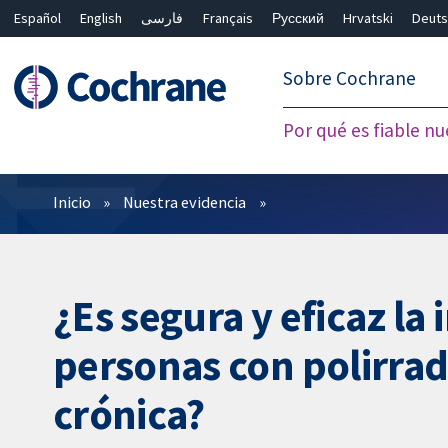
Español
English
فارسی
Français
Русский
Hrvatski
Deuts
繁體中文
简体中文
Sobre Cochrane
Por qué es fiable nu
Filtros
Inicio
Nuestra evidencia
¿Es segura y eficaz l
personas con polirrad
crónica?