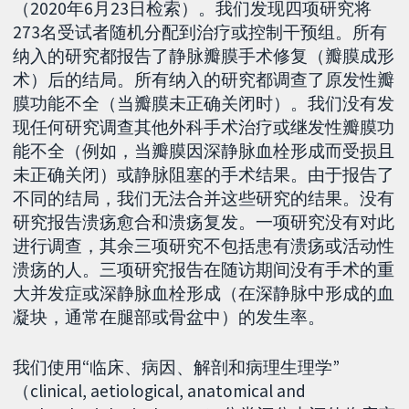
（2020年6月23日检索）。我们发现四项研究将
273名受试者随机分配到治疗或控制干预组。所有
纳入的研究都报告了静脉瓣膜手术修复（瓣膜成形
术）后的结局。所有纳入的研究都调查了原发性瓣
膜功能不全（当瓣膜未正确关闭时）。我们没有发
现任何研究调查其他外科手术治疗或继发性瓣膜功
能不全（例如，当瓣膜因深静脉血栓形成而受损且
未正确关闭）或静脉阻塞的手术结果。由于报告了
不同的结局，我们无法合并这些研究的结果。没有
研究报告溃疡愈合和溃疡复发。一项研究没有对此
进行调查，其余三项研究不包括患有溃疡或活动性
溃疡的人。三项研究报告在随访期间没有手术的重
大并发症或深静脉血栓形成（在深静脉中形成的血
凝块，通常在腿部或骨盆中）的发生率。
我们使用“临床、病因、解剖和病理生理学”
（clinical, aetiological, anatomical and