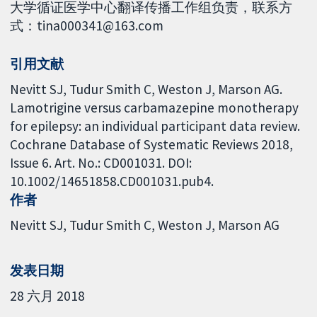
大学循证医学中心翻译传播工作组负责，联系方
式：tina000341@163.com
引用文献
Nevitt SJ, Tudur Smith C, Weston J, Marson AG.
Lamotrigine versus carbamazepine monotherapy
for epilepsy: an individual participant data review.
Cochrane Database of Systematic Reviews 2018,
Issue 6. Art. No.: CD001031. DOI:
10.1002/14651858.CD001031.pub4.
作者
Nevitt SJ
Tudur Smith C
Weston J
Marson AG
发表日期
28 六月 2018