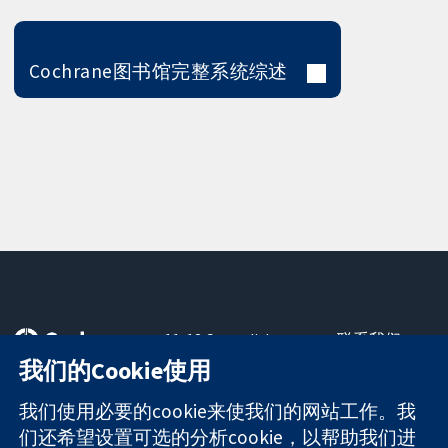
Cochrane图书馆完整系统综述
11-13 Cavendish
联系我们
Square
最新消息
我们的Cookie使用
可信任的证据
London
新闻办公室
知情决定
W1G 0AN
关于我们
我们使用必要的cookie来使我们的网站工作。我
更完善的医疗健
United Kingdom
工作机会
们还希望设置可选的分析cookie，以帮助我们进
康