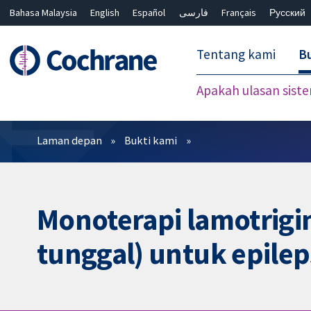
Bahasa Malaysia
English
Español
فارسی
Français
Русский
繁體中文
简体中文
Tentang kami
Bu
Apakah ulasan sist
Penapis
Laman depan
Bukti kami
Monoterapi lamotrigi
tunggal) untuk epilep