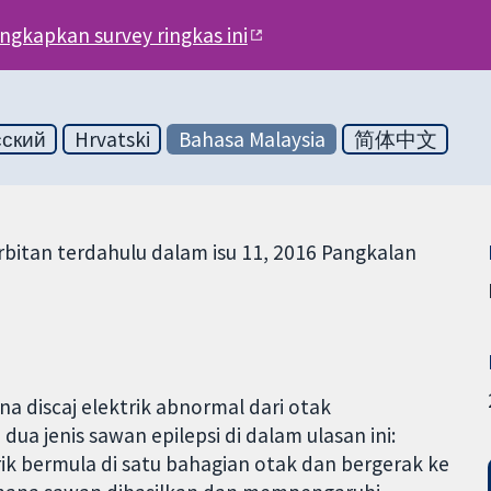
engkapkan survey ringkas ini
сский
Hrvatski
Bahasa Malaysia
简体中文
erbitan terdahulu dalam isu 11, 2016 Pangkalan
na discaj elektrik abnormal dari otak
a jenis sawan epilepsi di dalam ulasan ini:
ik bermula di satu bahagian otak dan bergerak ke