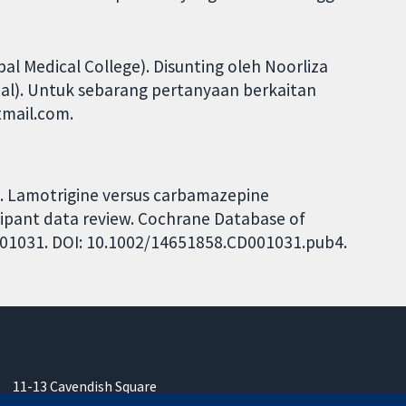
l Medical College). Disunting oleh Noorliza
pal). Untuk sebarang pertanyaan berkaitan
tmail.com.
G. Lamotrigine versus carbamazepine
cipant data review. Cochrane Database of
CD001031. DOI: 10.1002/14651858.CD001031.pub4.
11-13 Cavendish Square
London