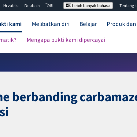
Hrvatski
Deutsch
ไทย
Lebih banyak bahasa
Tentang 
kti kami
Melibatkan diri
Belajar
Produk dan
ematik?
Mengapa bukti kami dipercayai
Tutup carian ✖
ne berbanding carbamaz
si