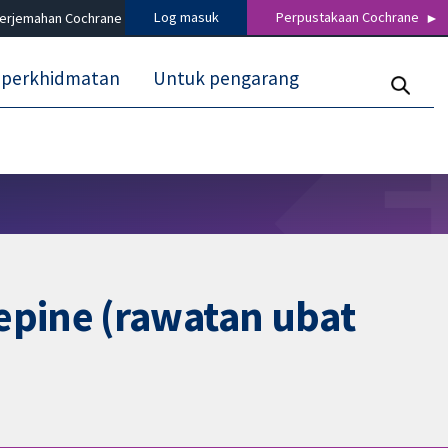
Log masuk
Perpustakaan Cochrane
terjemahan Cochrane
 perkhidmatan
Untuk pengarang
epine (rawatan ubat