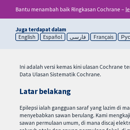
Bantu menambah baik Ringkasan Cochrane –
l
Juga terdapat dalam
English
Español
فارسی
Français
Ру
Ini adalah versi kemas kini ulasan Cochrane t
Data Ulasan Sistematik Cochrane.
Latar belakang
Epilepsi ialah gangguan saraf yang lazim di ma
menyebabkan sawan berulang. Kami mengkaji du
sawan permulaan umum, di mana discaj elektr