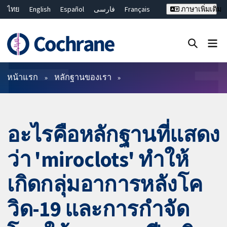
ไทย
English
Español
فارسی
Français
ภาษาเพิ่มเติม
Русский
Hrvatski
Deutsch
Bahasa Malaysia
繁體中文
简体中文
ปิดการค้นหา ✖
ตัวกรอง
หน้าแรก
หลักฐานของเรา
อะไรคือหลักฐานที่แสดง
ว่า 'miroclots' ทำให้
เกิดกลุ่มอาการหลังโค
วิด-19 และการกำจัด