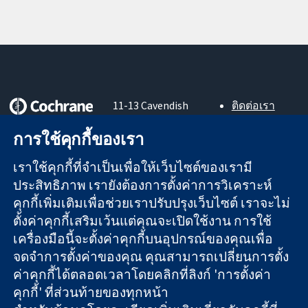
11-13 Cavendish
ติดต่อเรา
Square
ข่าวสาร
หลักฐานที่เชื่อถือ
การใช้คุกกี้ของเรา
London
สำหรับ
ได้
W1G 0AN
สื่อมวลชน
สู่การตัดสินใจ
เราใช้คุกกี้ที่จำเป็นเพื่อให้เว็บไซต์ของเรามี
United Kingdom
About us
อย่างมีข้อมูล
ตำแหน่งงาน
ประสิทธิภาพ เรายังต้องการตั้งค่าการวิเคราะห์
เพื่อสุขภาพที่ดีขึ้น
Cochrane
คุกกี้เพิ่มเติมเพื่อช่วยเราปรับปรุงเว็บไซต์ เราจะไม่
Library
ตั้งค่าคุกกี้เสริมเว้นแต่คุณจะเปิดใช้งาน การใช้
เครื่องมือนี้จะตั้งค่าคุกกี้บนอุปกรณ์ของคุณเพื่อ
จดจำการตั้งค่าของคุณ คุณสามารถเปลี่ยนการตั้ง
The Cochrane Collaboration เป็นองค์กรการกุศล (เลขที่ 1045921)
ค่าคุกกี้ได้ตลอดเวลาโดยคลิกที่ลิงก์ 'การตั้งค่า
และบริษัทจำกัดโดยการค้ำประกัน (เลขที่ 03044323) ที่จดทะเบียน
คุกกี้' ที่ส่วนท้ายของทุกหน้า
ในอังกฤษและเวลส์ หมายเลขจดทะเบียนภาษีมูลค่าเพิ่ม GB 718