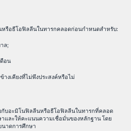
ลีนหรือธีโอฟิลลีนในทารกคลอดก่อนกำหนดสำหรับ:
บาล;
เดือน
้างเคียงที่ไม่พึงประสงค์หรือไม่
บกับอะมิโนฟิลลีนหรือธีโอฟิลลีนในทารกที่คลอด
ษาและให้คะแนนความเชื่อมั่นของหลักฐาน โดย
ละขนาดการศึกษา