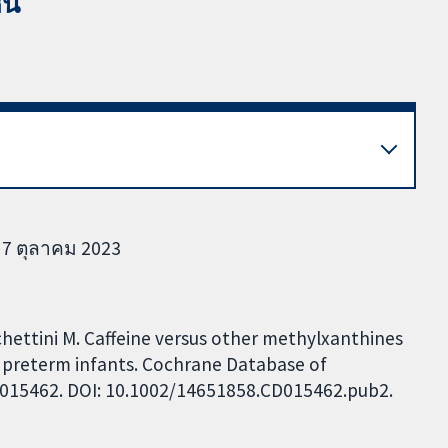
หน
 7 ตุลาคม 2023
chettini M. Caffeine versus other methylxanthines
 preterm infants. Cochrane Database of
 CD015462. DOI: 10.1002/14651858.CD015462.pub2.