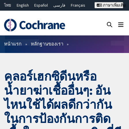
ไทย
English
Español
فارسی
Français
ภาษาเพิ่มเติม
Русский
Hrvatski
Deutsch
Bahasa Malaysia
繁體中文
简体中文
ปิดการค้นหา ✖
ตัวกรอง
หน้าแรก
หลักฐานของเรา
คลอร์เฮกซิดีนหรือ
น้ำยาฆ่าเชื้ออื่นๆ: อัน
ไหนใช้ได้ผลดีกว่ากัน
ในการป้องกันการติด