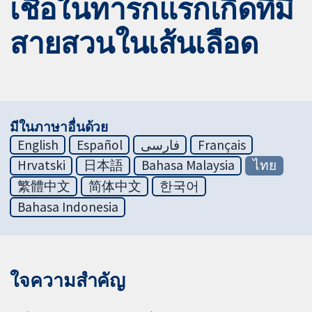
เชื้อในทารกแรกเกิดที่มี
สายสวนในเส้นเลือด
มีในภาษาอื่นด้วย
English
Español
فارسی
Français
Hrvatski
日本語
Bahasa Malaysia
ไทย
繁體中文
简体中文
한국어
Bahasa Indonesia
ใจความสำคัญ