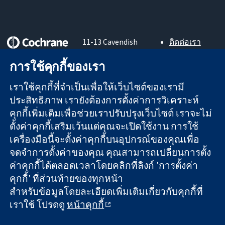
11-13 Cavendish
ติดต่อเรา
Square
ข่าวสาร
หลักฐานที่เชื่อถือ
การใช้คุกกี้ของเรา
London
สำหรับ
ได้
W1G 0AN
สื่อมวลชน
สู่การตัดสินใจ
เราใช้คุกกี้ที่จำเป็นเพื่อให้เว็บไซต์ของเรามี
United Kingdom
About us
อย่างมีข้อมูล
ตำแหน่งงาน
ประสิทธิภาพ เรายังต้องการตั้งค่าการวิเคราะห์
เพื่อสุขภาพที่ดีขึ้น
Cochrane
คุกกี้เพิ่มเติมเพื่อช่วยเราปรับปรุงเว็บไซต์ เราจะไม่
Library
ตั้งค่าคุกกี้เสริมเว้นแต่คุณจะเปิดใช้งาน การใช้
เครื่องมือนี้จะตั้งค่าคุกกี้บนอุปกรณ์ของคุณเพื่อ
จดจำการตั้งค่าของคุณ คุณสามารถเปลี่ยนการตั้ง
The Cochrane Collaboration เป็นองค์กรการกุศล (เลขที่ 1045921)
ค่าคุกกี้ได้ตลอดเวลาโดยคลิกที่ลิงก์ 'การตั้งค่า
และบริษัทจำกัดโดยการค้ำประกัน (เลขที่ 03044323) ที่จดทะเบียน
คุกกี้' ที่ส่วนท้ายของทุกหน้า
ในอังกฤษและเวลส์ หมายเลขจดทะเบียนภาษีมูลค่าเพิ่ม GB 718
สำหรับข้อมูลโดยละเอียดเพิ่มเติมเกี่ยวกับคุกกี้ที่
2127 49
เราใช้ โปรดดู
หน้าคุกกี้
สงวนลิขสิทธิ์ © 2026 The Cochrane Collaboration
ข้อกำหนดและเงื่อนไขการใช้เว็บไซต์
|
ข้อความปฏิเสธความรับ