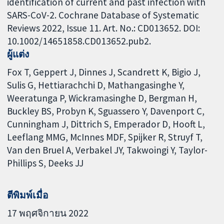
identification of current and past infection with
SARS-CoV-2. Cochrane Database of Systematic
Reviews 2022, Issue 11. Art. No.: CD013652. DOI:
10.1002/14651858.CD013652.pub2.
ผู้แต่ง
Fox T
Geppert J
Dinnes J
Scandrett K
Bigio J
Sulis G
Hettiarachchi D
Mathangasinghe Y
Weeratunga P
Wickramasinghe D
Bergman H
Buckley BS
Probyn K
Sguassero Y
Davenport C
Cunningham J
Dittrich S
Emperador D
Hooft L
Leeflang MMG
McInnes MDF
Spijker R
Struyf T
Van den Bruel A
Verbakel JY
Takwoingi Y
Taylor-
Phillips S
Deeks JJ
ตีพิมพ์เมื่อ
17 พฤศจิกายน 2022