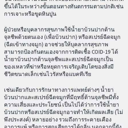
ขึ้นได้ในระหว่างขั้นตอนทางทันตกรรมตามปกติเช่น
การเจาะหรือขูดหินปูน
ผู้ป่วยหรือบุคลากรสุขภาพใช้น้ำยาบ้วนปากต้าน
จุลชีพด้วยตนเอง (เพื่อบ้วนปาก) หรือสเปรย์ฉีดจมูก
(ฉีดเข้าทางจมูก) อาจช่วยให้บุคลากรสุขภาพ
สามารถป้องกันตนเองจากการติดเชื้อ COID-19 ได้
น้ำยาบ้วนปากต้านจุลชีพและสเปรย์ฉีดจมูกเป็น
ของเหลวที่ฆ่าหรือหยุดการเจริญเติบโตของสิ่งมี
ชีวิตขนาดเล็กเช่นไวรัสหรือแบคทีเรีย
เช่นเดียวกับการรักษาทางการแพทย์ต่างๆ น้ำยา
บ้วนปากและสเปรย์ฉีดจมูกที่มีฤทธิ์ต้านจุลชีพมีทั้ง
ความเสี่ยงและประโยชน์ เป็นไปได้ว่าการใช้น้ำยา
บ้วนปากหรือสเปรย์ฉีดจมูกอาจทำให้เกิดผลเสีย (ไม่
พึงประสงค์) หลายอย่าง รวมถึงการระคายเคือง
อาการแพ้ หรือการสูญเสียการได้กลิ่น นอกจากนี้ยัง