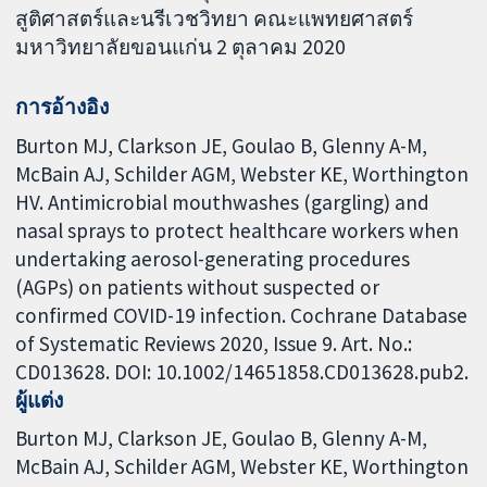
สูติศาสตร์และนรีเวชวิทยา คณะแพทยศาสตร์
มหาวิทยาลัยขอนแก่น 2 ตุลาคม 2020
การอ้างอิง
Burton MJ, Clarkson JE, Goulao B, Glenny A-M,
McBain AJ, Schilder AGM, Webster KE, Worthington
HV. Antimicrobial mouthwashes (gargling) and
nasal sprays to protect healthcare workers when
undertaking aerosol-generating procedures
(AGPs) on patients without suspected or
confirmed COVID-19 infection. Cochrane Database
of Systematic Reviews 2020, Issue 9. Art. No.:
CD013628. DOI: 10.1002/14651858.CD013628.pub2.
ผู้แต่ง
Burton MJ
Clarkson JE
Goulao B
Glenny A-M
McBain AJ
Schilder AGM
Webster KE
Worthington