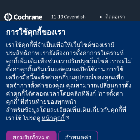
11-13 Cavendish
ติดต่อเรา
Square
ข่าวสาร
หลักฐานที่เชื่อถือ
การใช้คุกกี้ของเรา
London
สำหรับ
ได้
W1G 0AN
สื่อมวลชน
สู่การตัดสินใจ
เราใช้คุกกี้ที่จำเป็นเพื่อให้เว็บไซต์ของเรามี
United Kingdom
About us
อย่างมีข้อมูล
ตำแหน่งงาน
ประสิทธิภาพ เรายังต้องการตั้งค่าการวิเคราะห์
เพื่อสุขภาพที่ดีขึ้น
Cochrane
คุกกี้เพิ่มเติมเพื่อช่วยเราปรับปรุงเว็บไซต์ เราจะไม่
Library
ตั้งค่าคุกกี้เสริมเว้นแต่คุณจะเปิดใช้งาน การใช้
เครื่องมือนี้จะตั้งค่าคุกกี้บนอุปกรณ์ของคุณเพื่อ
จดจำการตั้งค่าของคุณ คุณสามารถเปลี่ยนการตั้ง
The Cochrane Collaboration เป็นองค์กรการกุศล (เลขที่ 1045921)
ค่าคุกกี้ได้ตลอดเวลาโดยคลิกที่ลิงก์ 'การตั้งค่า
และบริษัทจำกัดโดยการค้ำประกัน (เลขที่ 03044323) ที่จดทะเบียน
คุกกี้' ที่ส่วนท้ายของทุกหน้า
ในอังกฤษและเวลส์ หมายเลขจดทะเบียนภาษีมูลค่าเพิ่ม GB 718
สำหรับข้อมูลโดยละเอียดเพิ่มเติมเกี่ยวกับคุกกี้ที่
2127 49
เราใช้ โปรดดู
หน้าคุกกี้
สงวนลิขสิทธิ์ © 2026 The Cochrane Collaboration
ข้อกำหนดและเงื่อนไขการใช้เว็บไซต์
|
ข้อความปฏิเสธความรับ
ผิดชอบ
|
ความเป็นส่วนตัว
|
นโยบายคุกกี้
|
การตั้งค่าคุกกี้
ยอมรับทั้งหมด
กำหนดค่า