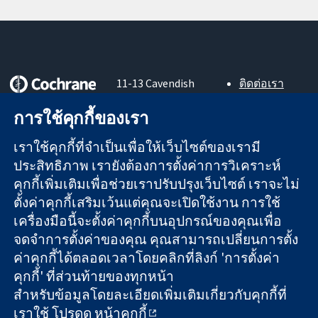
11-13 Cavendish
ติดต่อเรา
Square
ข่าวสาร
หลักฐานที่เชื่อถือ
การใช้คุกกี้ของเรา
London
สำหรับ
ได้
W1G 0AN
สื่อมวลชน
สู่การตัดสินใจ
เราใช้คุกกี้ที่จำเป็นเพื่อให้เว็บไซต์ของเรามี
United Kingdom
About us
อย่างมีข้อมูล
ตำแหน่งงาน
ประสิทธิภาพ เรายังต้องการตั้งค่าการวิเคราะห์
เพื่อสุขภาพที่ดีขึ้น
Cochrane
คุกกี้เพิ่มเติมเพื่อช่วยเราปรับปรุงเว็บไซต์ เราจะไม่
Library
ตั้งค่าคุกกี้เสริมเว้นแต่คุณจะเปิดใช้งาน การใช้
เครื่องมือนี้จะตั้งค่าคุกกี้บนอุปกรณ์ของคุณเพื่อ
จดจำการตั้งค่าของคุณ คุณสามารถเปลี่ยนการตั้ง
The Cochrane Collaboration เป็นองค์กรการกุศล (เลขที่ 1045921)
ค่าคุกกี้ได้ตลอดเวลาโดยคลิกที่ลิงก์ 'การตั้งค่า
และบริษัทจำกัดโดยการค้ำประกัน (เลขที่ 03044323) ที่จดทะเบียน
คุกกี้' ที่ส่วนท้ายของทุกหน้า
ในอังกฤษและเวลส์ หมายเลขจดทะเบียนภาษีมูลค่าเพิ่ม GB 718
2127 49
สำหรับข้อมูลโดยละเอียดเพิ่มเติมเกี่ยวกับคุกกี้ที่
เราใช้ โปรดดู
หน้าคุกกี้