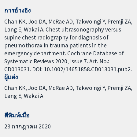
การอ้างอิง
Chan KK, Joo DA, McRae AD, Takwoingi Y, Premji ZA,
Lang E, Wakai A. Chest ultrasonography versus
supine chest radiography for diagnosis of
pneumothorax in trauma patients in the
emergency department. Cochrane Database of
Systematic Reviews 2020, Issue 7. Art. No.:
CD013031. DOI: 10.1002/14651858.CD013031.pub2.
ผู้แต่ง
Chan KK
Joo DA
McRae AD
Takwoingi Y
Premji ZA
Lang E
Wakai A
ตีพิมพ์เมื่อ
23 กรกฎาคม 2020