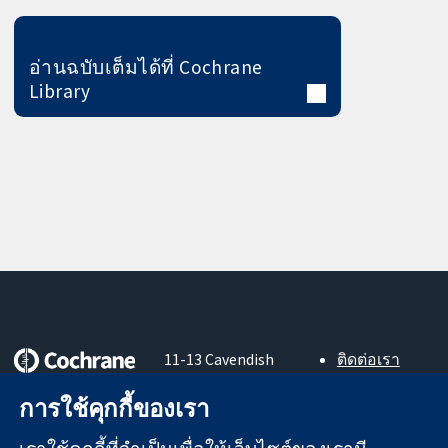
อ่านฉบับเต็มได้ที่ Cochrane
Library
11-13 Cavendish
ติดต่อเรา
Square
ข่าวสาร
หลักฐานที่เชื่อถือ
การใช้คุกกี้ของเรา
London
สำหรับ
ได้
W1G 0AN
สื่อมวลชน
สู่การตัดสินใจ
United Kingdom
About us