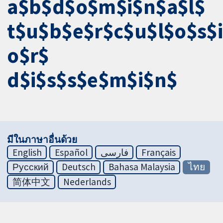
a$b$d$o$m$i$n$a$l$
t$u$b$e$r$c$u$l$o$s$
o$r$
d$i$s$s$e$m$i$n$
มีในภาษาอื่นด้วย
English
Español
فارسی
Français
Русский
Deutsch
Bahasa Malaysia
ไทย
简体中文
Nederlands