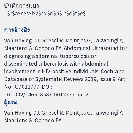
บันทึกการแปล
T$r$a$n$s$l$a$t$i$o$n$ n$o$t$e$
การอ้างอิง
Van Hoving DJ, Griesel R, Meintjes G, Takwoingi Y,
Maartens G, Ochodo EA. Abdominal ultrasound for
diagnosing abdominal tuberculosis or
disseminated tuberculosis with abdominal
involvement in HIV-positive individuals. Cochrane
Database of Systematic Reviews 2019, Issue 9. Art.
No.: CD012777. DOI:
10.1002/14651858.CD012777.pub2.
ผู้แต่ง
Van Hoving DJ
Griesel R
Meintjes G
Takwoingi Y
Maartens G
Ochodo EA