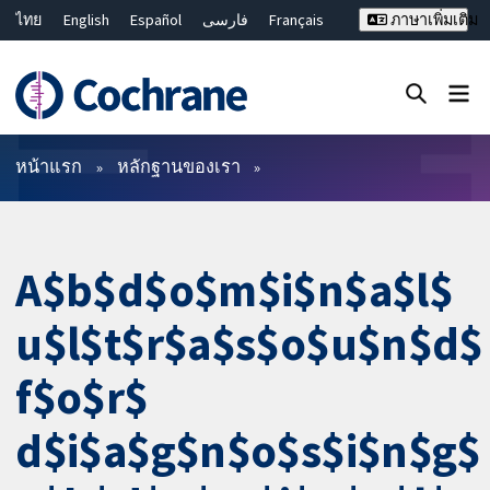
ไทย
English
Español
فارسی
Français
ภาษาเพิ่มเติม
Русский
Hrvatski
Deutsch
Bahasa Malaysia
繁體中文
简体中文
ปิดการค้นหา ✖
ตัวกรอง
หน้าแรก
หลักฐานของเรา
A$b$d$o$m$i$n$a$l$
u$l$t$r$a$s$o$u$n$d$
f$o$r$
d$i$a$g$n$o$s$i$n$g$