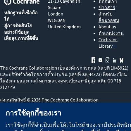
11-13 Cavendish
ติดต่อเรา
Square
ข่าวสาร
หลักฐานที่เชื่อถือ
London
สำหรับ
ได้
W1G 0AN
สื่อมวลชน
สู่การตัดสินใจ
United Kingdom
About us
อย่างมีข้อมูล
ตำแหน่งงาน
เพื่อสุขภาพที่ดีขึ้น
Cochrane
Library
The Cochrane Collaboration เป็นองค์กรการกุศล (เลขที่ 1045921)
และบริษัทจำกัดโดยการค้ำประกัน (เลขที่ 03044323) ที่จดทะเบียน
ในอังกฤษและเวลส์ หมายเลขจดทะเบียนภาษีมูลค่าเพิ่ม GB 718
2127 49
สงวนลิขสิทธิ์ © 2026 The Cochrane Collaboration
ข้อกำหนดและเงื่อนไขการใช้เว็บไซต์
|
ข้อความปฏิเสธความรับ
การใช้คุกกี้ของเรา
ผิดชอบ
|
ความเป็นส่วนตัว
|
นโยบายคุกกี้
|
การตั้งค่าคุกกี้
เราใช้คุกกี้ที่จำเป็นเพื่อให้เว็บไซต์ของเรามีประสิทธ