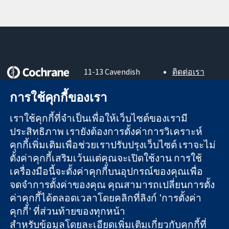
11-13 Cavendish
ติดต่อเรา
Square
ข่าวสาร
หลักฐานที่เชื่อถือ
London
สำหรับ
การใช้คุกกี้ของเรา
ได้
W1G 0AN
สื่อมวลชน
สู่การตัดสินใจ
United Kingdom
About us
เราใช้คุกกี้ที่จำเป็นเพื่อให้เว็บไซต์ของเรามี
อย่างมีข้อมูล
ตำแหน่งงาน
ประสิทธิภาพ เรายังต้องการตั้งค่าการวิเคราะห์
เพื่อสุขภาพที่ดีขึ้น
Cochrane
คุกกี้เพิ่มเติมเพื่อช่วยเราปรับปรุงเว็บไซต์ เราจะไม่
Library
ตั้งค่าคุกกี้เสริมเว้นแต่คุณจะเปิดใช้งาน การใช้
เครื่องมือนี้จะตั้งค่าคุกกี้บนอุปกรณ์ของคุณเพื่อ
จดจำการตั้งค่าของคุณ คุณสามารถเปลี่ยนการตั้ง
The Cochrane Collaboration เป็นองค์กรการกุศล (เลขที่ 1045921)
ค่าคุกกี้ได้ตลอดเวลาโดยคลิกที่ลิงก์ 'การตั้งค่า
และบริษัทจำกัดโดยการค้ำประกัน (เลขที่ 03044323) ที่จดทะเบียน
คุกกี้' ที่ส่วนท้ายของทุกหน้า
ในอังกฤษและเวลส์ หมายเลขจดทะเบียนภาษีมูลค่าเพิ่ม GB 718
2127 49
สำหรับข้อมูลโดยละเอียดเพิ่มเติมเกี่ยวกับคุกกี้ที่