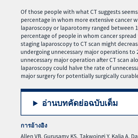
Of those people with what CT suggests seems t
percentage in whom more extensive cancer wa
laparoscopy or laparotomy ranged between 1
percentage of people in whom cancer spread 
staging laparoscopy to CT scan might decrea
undergoing unnecessary major operations t
unnecessary major operation after CT scan alo
laparoscopy could halve the rate of unnecess
major surgery for potentially surgically curabl
อ่านบทคัดย่อฉบับเต็ม
การอ้างอิง
Allen VB, Gurusamy KS, Takwoingi Y, Kalia A, D