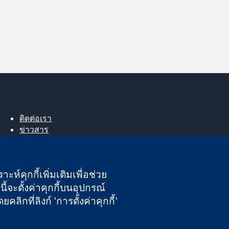
ติดต่อเรา
ข่าวสาร
สำหรับสื่อมวลชน
About us
ตำแหน่งงาน
ะห์คุกกี้เพิ่มเติมเพื่อช่วย
Cochrane Library
ี้จะตั้งค่าคุกกี้บนอุปกรณ์
กที่ลิงก์ 'การตั้งค่าคุกกี้'
นอังกฤษและเวลส์ หมายเลขจดทะเบียนภาษีมูลค่าเพิ่ม GB 718 2127 49