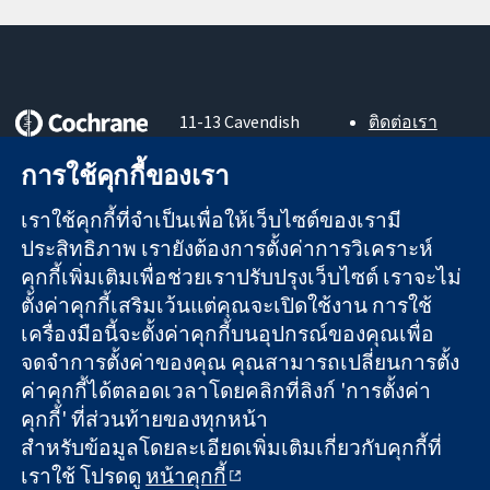
11-13 Cavendish
ติดต่อเรา
Square
ข่าวสาร
หลักฐานที่เชื่อถือ
การใช้คุกกี้ของเรา
London
สำหรับ
ได้
W1G 0AN
สื่อมวลชน
สู่การตัดสินใจ
เราใช้คุกกี้ที่จำเป็นเพื่อให้เว็บไซต์ของเรามี
United Kingdom
About us
อย่างมีข้อมูล
ตำแหน่งงาน
ประสิทธิภาพ เรายังต้องการตั้งค่าการวิเคราะห์
เพื่อสุขภาพที่ดีขึ้น
Cochrane
คุกกี้เพิ่มเติมเพื่อช่วยเราปรับปรุงเว็บไซต์ เราจะไม่
Library
ตั้งค่าคุกกี้เสริมเว้นแต่คุณจะเปิดใช้งาน การใช้
เครื่องมือนี้จะตั้งค่าคุกกี้บนอุปกรณ์ของคุณเพื่อ
จดจำการตั้งค่าของคุณ คุณสามารถเปลี่ยนการตั้ง
The Cochrane Collaboration เป็นองค์กรการกุศล (เลขที่ 1045921)
ค่าคุกกี้ได้ตลอดเวลาโดยคลิกที่ลิงก์ 'การตั้งค่า
และบริษัทจำกัดโดยการค้ำประกัน (เลขที่ 03044323) ที่จดทะเบียน
คุกกี้' ที่ส่วนท้ายของทุกหน้า
ในอังกฤษและเวลส์ หมายเลขจดทะเบียนภาษีมูลค่าเพิ่ม GB 718
สำหรับข้อมูลโดยละเอียดเพิ่มเติมเกี่ยวกับคุกกี้ที่
2127 49
เราใช้ โปรดดู
หน้าคุกกี้