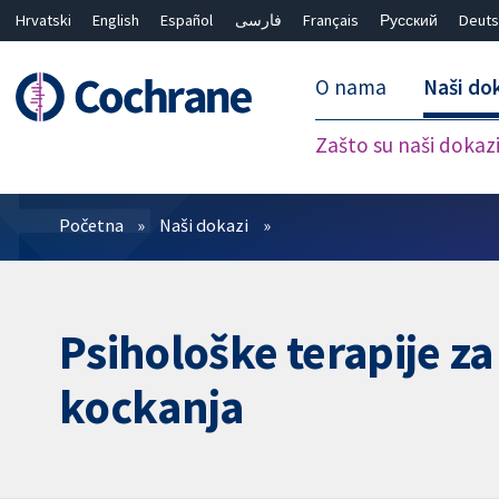
Hrvatski
English
Español
فارسی
Français
Русский
Deuts
O nama
Naši do
Zašto su naši dokaz
Prečistači
Početna
Naši dokazi
Psihološke terapije za
kockanja