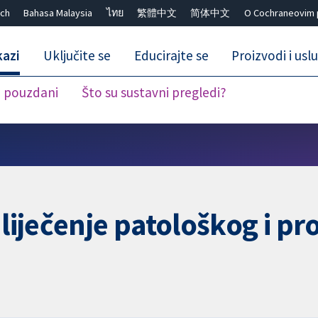
ch
Bahasa Malaysia
ไทย
繁體中文
简体中文
O Cochraneovim 
kazi
Uključite se
Educirajte se
Proizvodi i usl
i pouzdani
Što su sustavni pregledi?
Close search ✖
 liječenje patološkog i p