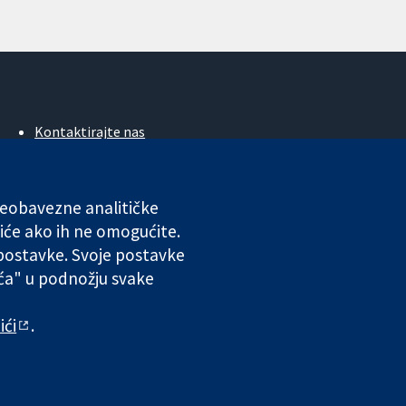
Kontaktirajte nas
Novosti
Ured za medije
O nama
 neobavezne analitičke
Poslovi
iće ako ih ne omogućite.
Cochrane Library
 postavke. Svoje postavke
ića" u podnožju svake
ales. VAT registration number GB 718 2127 49.
ići
.
 odgovornosti
|
Privatnost
|
Politika kolačića
|
Postavke kolačića