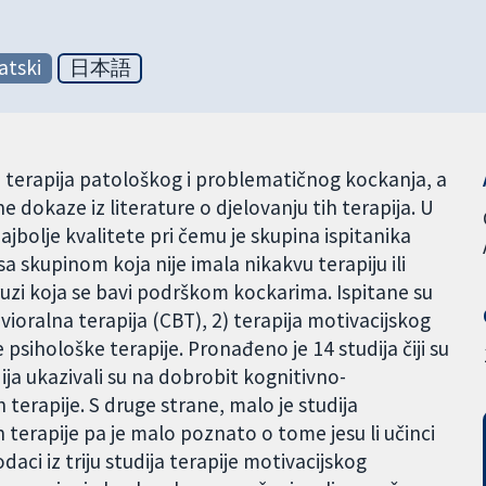
atski
日本語
 terapija patološkog i problematičnog kockanja, a
 dokaze iz literature o djelovanju tih terapija. U
ajbolje kvalitete pri čemu je skupina ispitanika
sa skupinom koja nije imala nikakvu terapiju ili
ruzi koja se bavi podrškom kockarima. Ispitane su
evioralna terapija (CBT), 2) terapija motivacijskog
e psihološke terapije. Pronađeno je 14 studija čiji su
dija ukazivali su na dobrobit kognitivno-
terapije. S druge strane, malo je studija
terapije pa je malo poznato o tome jesu li učinci
aci iz triju studija terapije motivacijskog