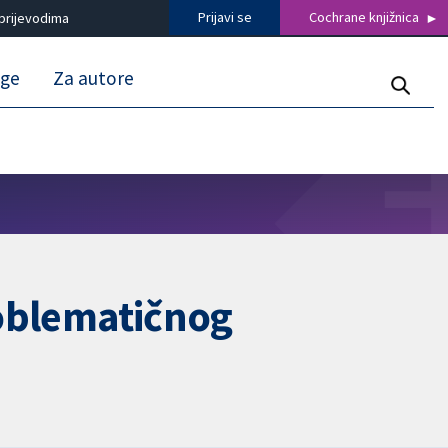
Prijavi se
Cochrane knjižnica
prijevodima
uge
Za autore
roblematičnog