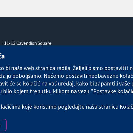
11-13 Cavendish Square
London
ća
W1G 0AN
Ujedinjeno Kraljevstvo
 bi naša web stranica radila. Željeli bismo postaviti i
 da ju poboljšamo. Nećemo postaviti neobavezne kolač
vit će se kolačić na vaš uređaj, kako bi zapamtili vaše
 u bilo kojem trenutku klikom na vezu "Postavke kolač
any limited by guarantee (no. 03044323) registered in England & W
kolačićima koje koristimo pogledajte našu stranicu
Kolač
Uvjeti korištenja
|
Odricanje od
i