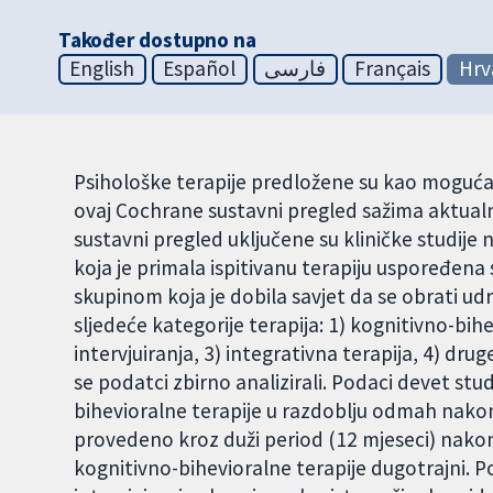
Također dostupno na
English
Español
فارسی
Français
Hrv
Psihološke terapije predložene su kao moguća
ovaj Cochrane sustavni pregled sažima aktualne
sustavni pregled uključene su kliničke studije n
koja je primala ispitivanu terapiju uspoređena 
skupinom koja je dobila savjet da se obrati ud
sljedeće kategorije terapija: 1) kognitivno-bih
intervjuiranja, 3) integrativna terapija, 4) drug
se podatci zbirno analizirali. Podaci devet stu
bihevioralne terapije u razdoblju odmah nakon 
provedeno kroz duži period (12 mjeseci) nakon 
kognitivno-bihevioralne terapije dugotrajni. Pod