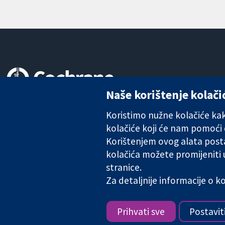
Naše korištenje kolači
Pouzdani dokazi.
Utemeljeni dokazi.
Koristimo nužne kolačiće kako
Bolje zdravlje.
kolačiće koji će nam pomoći
Korištenjem ovog alata posta
kolačića možete promijeniti
stranice.
The Cochrane Collaboration is a charity (no. 1045921) and a comp
Za detaljnije informacije o 
Copyright © 2026 The Cochrane Collaboration
Prihvati sve
Postavit