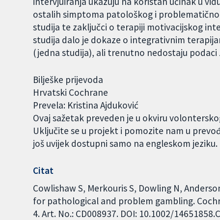
intervjuiranja ukazuju na koristan učinak u v
ostalih simptoma patološkog i problematičnog
studija te zaključci o terapiji motivacijskog int
studija dalo je dokaze o integrativnim terapija
(jedna studija), ali trenutno nedostaju podaci 
Bilješke prijevoda
Hrvatski Cochrane
Prevela: Kristina Ajduković
Ovaj sažetak preveden je u okviru volontersk
Uključite se u projekt i pomozite nam u prevo
još uvijek dostupni samo na engleskom jeziku
Citat
Cowlishaw S, Merkouris S, Dowling N, Anderson
for pathological and problem gambling. Coch
4. Art. No.: CD008937. DOI: 10.1002/14651858