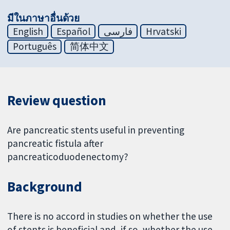
มีในภาษาอื่นด้วย
English
Español
فارسی
Hrvatski
Português
简体中文
Review question
Are pancreatic stents useful in preventing
pancreatic fistula after
pancreaticoduodenectomy?
Background
There is no accord in studies on whether the use
of stents is beneficial and, if so, whether the use