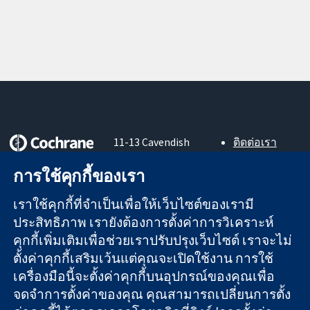
11-13 Cavendish
ติดต่อเรา
Square
ข่าวสาร
หลักฐานที่เชื่อถือ
การใช้คุกกี้ของเรา
London
สำหรับ
ได้
W1G 0AN
สื่อมวลชน
สู่การตัดสินใจ
เราใช้คุกกี้ที่จำเป็นเพื่อให้เว็บไซต์ของเรามี
United Kingdom
About us
อย่างมีข้อมูล
ตำแหน่งงาน
ประสิทธิภาพ เรายังต้องการตั้งค่าการวิเคราะห์
เพื่อสุขภาพที่ดีขึ้น
Cochrane
คุกกี้เพิ่มเติมเพื่อช่วยเราปรับปรุงเว็บไซต์ เราจะไม่
Library
ตั้งค่าคุกกี้เสริมเว้นแต่คุณจะเปิดใช้งาน การใช้
เครื่องมือนี้จะตั้งค่าคุกกี้บนอุปกรณ์ของคุณเพื่อ
จดจำการตั้งค่าของคุณ คุณสามารถเปลี่ยนการตั้ง
The Cochrane Collaboration เป็นองค์กรการกุศล (เลขที่ 1045921)