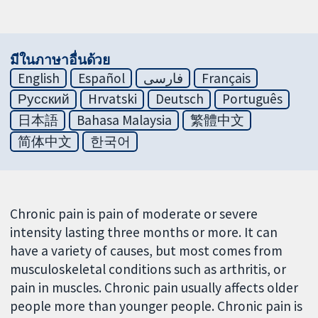
มีในภาษาอื่นด้วย
English
Español
فارسی
Français
Русский
Hrvatski
Deutsch
Português
日本語
Bahasa Malaysia
繁體中文
简体中文
한국어
Chronic pain is pain of moderate or severe
intensity lasting three months or more. It can
have a variety of causes, but most comes from
musculoskeletal conditions such as arthritis, or
pain in muscles. Chronic pain usually affects older
people more than younger people. Chronic pain is