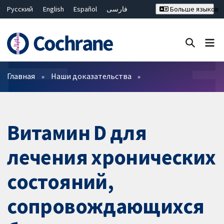
Русский
English
Español
فارسی
Больше языков
Français
Hrvatski
Deutsch
Bahasa Malaysia
ไทย
繁體中文
简体中文
Закрыть поиск ✖
Фильтры
Главная
Наши доказательства
Витамин D для
лечения хронических
состояний,
сопровождающихся