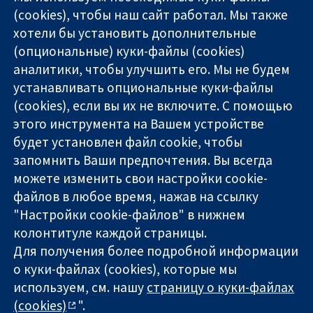
(cookies), чтобы наш сайт работал. Мы также
хотели бы установить дополнительные
(опциональные) куки-файлы (cookies)
аналитики, чтобы улучшить его. Мы не будем
11-13 Cavendish
Связаться с
устанавливать опциональные куки-файлы
Square
нами
(cookies), если вы их не включите. С помощью
Надёжные
London
Новости
этого инструмента на Вашем устройстве
доказательства
W1G 0AN
Пресс-
Информированные
United Kingdom
служба
будет установлен файл cookie, чтобы
решения
О нас
запомнить Ваши предпочтения. Вы всегда
Во благо
Работа
можете изменить свои настройки cookie-
здоровья
Cochrane
файлов в любое время, нажав на ссылку
Library
"Настройки cookie-файлов" в нижнем
колонтитуле каждой страницы.
Для получения более подробной информации
The Cochrane Collaboration is a charity (no. 1045921) and a
о куки-файлах (cookies), которые мы
company limited by guarantee (no. 03044323) registered in
England & Wales. VAT registration number GB 718 2127 49.
используем, см. нашу
страницу о куки-файлах
(cookies)
".