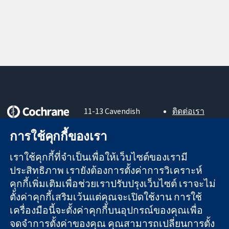
11-13 Cavendish
ติดต่อเรา
Square
ข่าวสาร
หลักฐานที่เชื่อถือ
การใช้คุกกี้ของเรา
London
สำหรับ
ได้
W1G 0AN
สื่อมวลชน
สู่การตัดสินใจ
เราใช้คุกกี้ที่จำเป็นเพื่อให้เว็บไซต์ของเรามี
United Kingdom
About us
อย่างมีข้อมูล
ตำแหน่งงาน
ประสิทธิภาพ เรายังต้องการตั้งค่าการวิเคราะห์
เพื่อสุขภาพที่ดีขึ้น
Cochrane
คุกกี้เพิ่มเติมเพื่อช่วยเราปรับปรุงเว็บไซต์ เราจะไม่
Library
ตั้งค่าคุกกี้เสริมเว้นแต่คุณจะเปิดใช้งาน การใช้
เครื่องมือนี้จะตั้งค่าคุกกี้บนอุปกรณ์ของคุณเพื่อ
จดจำการตั้งค่าของคุณ คุณสามารถเปลี่ยนการตั้ง
The Cochrane Collaboration เป็นองค์กรการกุศล (เลขที่ 1045921)