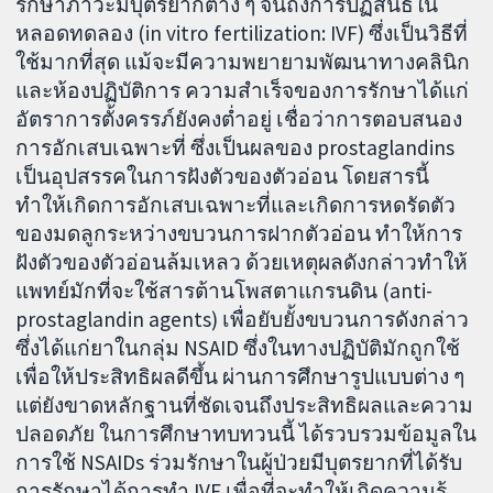
รักษาภาวะมีบุตรยากต่าง ๆ จนถึงการปฏิสนธิใน
หลอดทดลอง (in vitro fertilization: IVF) ซึ่งเป็นวิธีที่
ใช้มากที่สุด แม้จะมีความพยายามพัฒนาทางคลินิก
และห้องปฏิบัติการ ความสำเร็จของการรักษาได้แก่
อัตราการตั้งครรภ์ยังคงต่ำอยู่ เชื่อว่าการตอบสนอง
การอักเสบเฉพาะที่ ซึ่งเป็นผลของ prostaglandins
เป็นอุปสรรคในการฝังตัวของตัวอ่อน โดยสารนี้
ทำให้เกิดการอักเสบเฉพาะที่และเกิดการหดรัดตัว
ของมดลูกระหว่างขบวนการฝากตัวอ่อน ทำให้การ
ฝังตัวของตัวอ่อนล้มเหลว ด้วยเหตุผลดังกล่าวทำให้
แพทย์มักที่จะใช้สารต้านโพสตาแกรนดิน (anti-
prostaglandin agents) เพื่อยับยั้งขบวนการดังกล่าว
ซึ่งได้แก่ยาในกลุ่ม NSAID ซึ่งในทางปฏิบัติมักถูกใช้
เพื่อให้ประสิทธิผลดีขึ้น ผ่านการศึกษารูปแบบต่าง ๆ
แต่ยังขาดหลักฐานที่ชัดเจนถึงประสิทธิผลและความ
ปลอดภัย ในการศึกษาทบทวนนี้ ได้รวบรวมข้อมูลใน
การใช้ NSAIDs ร่วมรักษาในผู้ป่วยมีบุตรยากที่ได้รับ
การรักษาได้การทำ IVF เพื่อที่จะทำให้เกิดความรู้