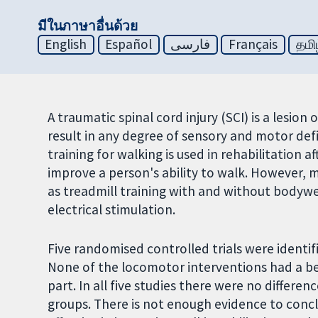
มีในภาษาอื่นด้วย
English
Español
فارسی
Français
தமி
A traumatic spinal cord injury (SCI) is a lesion
result in any degree of sensory and motor de
training for walking is used in rehabilitation a
improve a person's ability to walk. However, m
as treadmill training with and without bodywe
electrical stimulation.
Five randomised controlled trials were identifi
None of the locomotor interventions had a ben
part. In all five studies there were no differ
groups. There is not enough evidence to conc