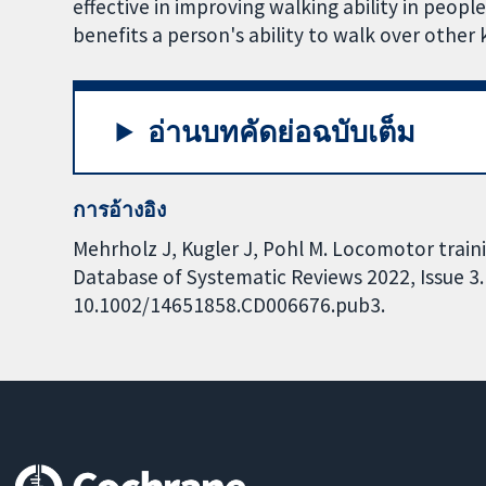
effective in improving walking ability in peopl
benefits a person's ability to walk over other k
อ่านบทคัดย่อฉบับเต็ม
การอ้างอิง
Mehrholz J, Kugler J, Pohl M. Locomotor traini
Database of Systematic Reviews 2022, Issue 3. 
10.1002/14651858.CD006676.pub3.