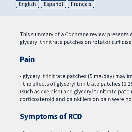
English
Español
Français
This summary of a Cochrane review presents 
glyceryl trinitrate patches on rotator cuff dis
Pain
- glyceryl trinitrate patches (5 mg/day) may im
- the effects of glyceryl trinitrate patches (1
(such as exercise) and glyceryl trinitrate pat
corticosteroid and painkillers on pain were no
Symptoms of RCD