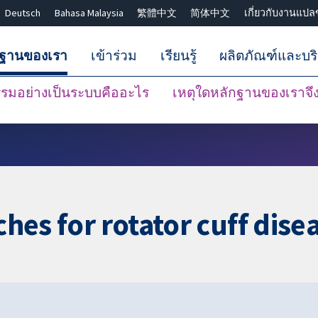
Deutsch
Bahasa Malaysia
繁體中文
简体中文
เกี่ยวกับงานแปล
กฐานของเรา
เข้าร่วม
เรียนรู้
ผลิตภัณฑ์และบร
มอย่างเป็นระบบคืออะไร
เหตุใดหลักฐานของเราจึงน
ปิดการค้นหา ✖
ches for rotator cuff dise