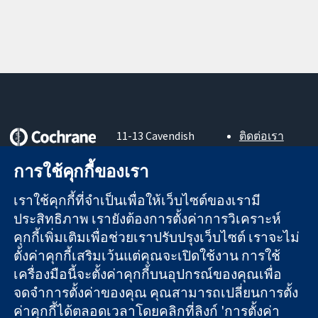
11-13 Cavendish
ติดต่อเรา
Square
ข่าวสาร
หลักฐานที่เชื่อถือ
London
สำหรับ
การใช้คุกกี้ของเรา
ได้
W1G 0AN
สื่อมวลชน
สู่การตัดสินใจ
United Kingdom
About us
เราใช้คุกกี้ที่จำเป็นเพื่อให้เว็บไซต์ของเรามี
อย่างมีข้อมูล
ตำแหน่งงาน
ประสิทธิภาพ เรายังต้องการตั้งค่าการวิเคราะห์
เพื่อสุขภาพที่ดีขึ้น
Cochrane
คุกกี้เพิ่มเติมเพื่อช่วยเราปรับปรุงเว็บไซต์ เราจะไม่
Library
ตั้งค่าคุกกี้เสริมเว้นแต่คุณจะเปิดใช้งาน การใช้
เครื่องมือนี้จะตั้งค่าคุกกี้บนอุปกรณ์ของคุณเพื่อ
จดจำการตั้งค่าของคุณ คุณสามารถเปลี่ยนการตั้ง
The Cochrane Collaboration เป็นองค์กรการกุศล (เลขที่ 1045921)
ค่าคุกกี้ได้ตลอดเวลาโดยคลิกที่ลิงก์ 'การตั้งค่า
และบริษัทจำกัดโดยการค้ำประกัน (เลขที่ 03044323) ที่จดทะเบียน