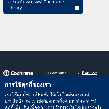
อ่านฉบับเต็มได้ที่ Cochrane
Library
11-13 Cavendish
ติดต่อเรา
Square
ข่าวสาร
หลักฐานที่เชื่อถือ
การใช้คุกกี้ของเรา
London
สำหรับ
ได้
W1G 0AN
สื่อมวลชน
สู่การตัดสินใจ
เราใช้คุกกี้ที่จำเป็นเพื่อให้เว็บไซต์ของเรามี
United Kingdom
About us
อย่างมีข้อมูล
ตำแหน่งงาน
ประสิทธิภาพ เรายังต้องการตั้งค่าการวิเคราะห์
เพื่อสุขภาพที่ดีขึ้น
Cochrane
คุกกี้เพิ่มเติมเพื่อช่วยเราปรับปรุงเว็บไซต์ เราจะไม่