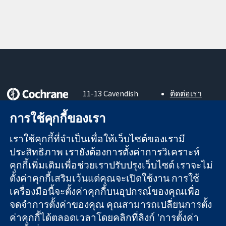
11-13 Cavendish
ติดต่อเรา
Square
ข่าวสาร
หลักฐานที่เชื่อถือ
การใช้คุกกี้ของเรา
London
สำหรับ
ได้
W1G 0AN
สื่อมวลชน
สู่การตัดสินใจ
เราใช้คุกกี้ที่จำเป็นเพื่อให้เว็บไซต์ของเรามี
United Kingdom
About us
อย่างมีข้อมูล
ตำแหน่งงาน
ประสิทธิภาพ เรายังต้องการตั้งค่าการวิเคราะห์
เพื่อสุขภาพที่ดีขึ้น
Cochrane
คุกกี้เพิ่มเติมเพื่อช่วยเราปรับปรุงเว็บไซต์ เราจะไม่
Library
ตั้งค่าคุกกี้เสริมเว้นแต่คุณจะเปิดใช้งาน การใช้
เครื่องมือนี้จะตั้งค่าคุกกี้บนอุปกรณ์ของคุณเพื่อ
จดจำการตั้งค่าของคุณ คุณสามารถเปลี่ยนการตั้ง
The Cochrane Collaboration เป็นองค์กรการกุศล (เลขที่ 1045921)
ค่าคุกกี้ได้ตลอดเวลาโดยคลิกที่ลิงก์ 'การตั้งค่า
และบริษัทจำกัดโดยการค้ำประกัน (เลขที่ 03044323) ที่จดทะเบียน