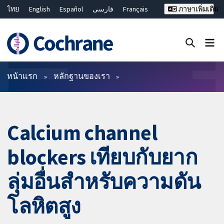
ไทย
English
Español
فارسی
Français
ภาษาเพิ่มเติม
Русский
Hrvatski
Deutsch
Bahasa Malaysia
繁體中文
简体中文
ปิดการค้นหา ✖
ตัวกรอง
หน้าแรก
หลักฐานของเรา
Calcium channel
blockers เทียบกับยาก
ลุ่มอื่นสำหรับความดัน
โลหิตสูง