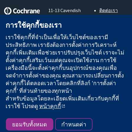
11-13 Cavendish
ติดต่อเรา
Square
ข่าวสาร
หลักฐานที่เชื่อถือ
London
สำหรับ
การใช้คุกกี้ของเรา
ได้
W1G 0AN
สื่อมวลชน
สู่การตัดสินใจ
United Kingdom
About us
เราใช้คุกกี้ที่จำเป็นเพื่อให้เว็บไซต์ของเรามี
อย่างมีข้อมูล
ตำแหน่งงาน
ประสิทธิภาพ เรายังต้องการตั้งค่าการวิเคราะห์
เพื่อสุขภาพที่ดีขึ้น
Cochrane
คุกกี้เพิ่มเติมเพื่อช่วยเราปรับปรุงเว็บไซต์ เราจะไม่
Library
ตั้งค่าคุกกี้เสริมเว้นแต่คุณจะเปิดใช้งาน การใช้
เครื่องมือนี้จะตั้งค่าคุกกี้บนอุปกรณ์ของคุณเพื่อ
จดจำการตั้งค่าของคุณ คุณสามารถเปลี่ยนการตั้ง
The Cochrane Collaboration เป็นองค์กรการกุศล (เลขที่ 1045921)
ค่าคุกกี้ได้ตลอดเวลาโดยคลิกที่ลิงก์ 'การตั้งค่า
และบริษัทจำกัดโดยการค้ำประกัน (เลขที่ 03044323) ที่จดทะเบียน
คุกกี้' ที่ส่วนท้ายของทุกหน้า
ในอังกฤษและเวลส์ หมายเลขจดทะเบียนภาษีมูลค่าเพิ่ม GB 718
2127 49
สำหรับข้อมูลโดยละเอียดเพิ่มเติมเกี่ยวกับคุกกี้ที่
เราใช้ โปรดดู
หน้าคุกกี้
สงวนลิขสิทธิ์ © 2026 The Cochrane Collaboration
ข้อกำหนดและเงื่อนไขการใช้เว็บไซต์
|
ข้อความปฏิเสธความรับ
ผิดชอบ
|
ความเป็นส่วนตัว
|
นโยบายคุกกี้
|
การตั้งค่าคุกกี้
ยอมรับทั้งหมด
กำหนดค่า