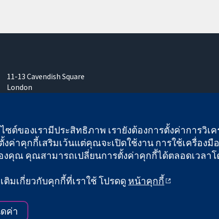
11-13 Cavendish Square
London
W1G 0AN
United Kingdom
เว็บไซต์ของเรามีประสิทธิภาพ เรายังต้องการตั้งค่าการวิเครา
ั้งค่าคุกกี้เสริมเว้นแต่คุณจะเปิดใช้งาน การใช้เครื่องมือน
คุณ คุณสามารถเปลี่ยนการตั้งค่าคุกกี้ได้ตลอดเวลาโดยคลิ
 และบริษัทจำกัดโดยการค้ำประกัน (เลขที่ 03044323) ที่จดทะเบียนใ
ิมเกี่ยวกับคุกกี้ที่เราใช้ โปรดดู
หน้าคุกกี้
ข้อกำหนดและเงื่อนไขการใช้เว็บไซต์
|
ข้อความปฏิเสธ
ดค่า