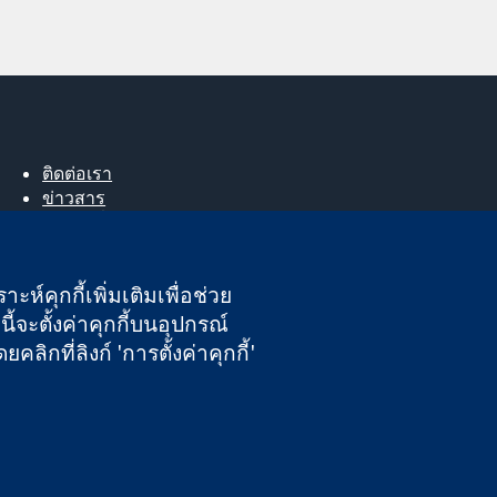
ติดต่อเรา
ข่าวสาร
สำหรับสื่อมวลชน
About us
ตำแหน่งงาน
ะห์คุกกี้เพิ่มเติมเพื่อช่วย
Cochrane Library
ี้จะตั้งค่าคุกกี้บนอุปกรณ์
กที่ลิงก์ 'การตั้งค่าคุกกี้'
นอังกฤษและเวลส์ หมายเลขจดทะเบียนภาษีมูลค่าเพิ่ม GB 718 2127 49
ความรับผิดชอบ
|
ความเป็นส่วนตัว
|
นโยบายคุกกี้
|
การตั้งค่าคุกกี้