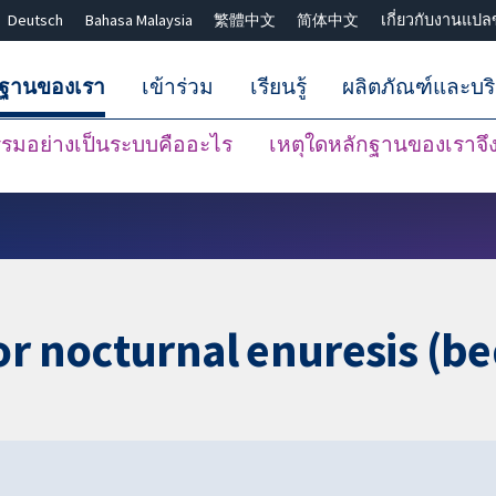
Deutsch
Bahasa Malaysia
繁體中文
简体中文
เกี่ยวกับงานแปล
กฐานของเรา
เข้าร่วม
เรียนรู้
ผลิตภัณฑ์และบร
มอย่างเป็นระบบคืออะไร
เหตุใดหลักฐานของเราจึงน
ปิดการค้นหา ✖
or nocturnal enuresis (be