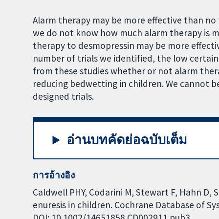
Alarm therapy may be more effective than no 
we do not know how much alarm therapy is mor
therapy to desmopressin may be more effectiv
number of trials we identified, the low certa
from these studies whether or not alarm thera
reducing bedwetting in children. We cannot be 
designed trials.
อ่านบทคัดย่อฉบับเต็ม
การอ้างอิง
Caldwell PHY, Codarini M, Stewart F, Hahn D, 
enuresis in children. Cochrane Database of Sys
DOI: 10.1002/14651858.CD002911.pub3.