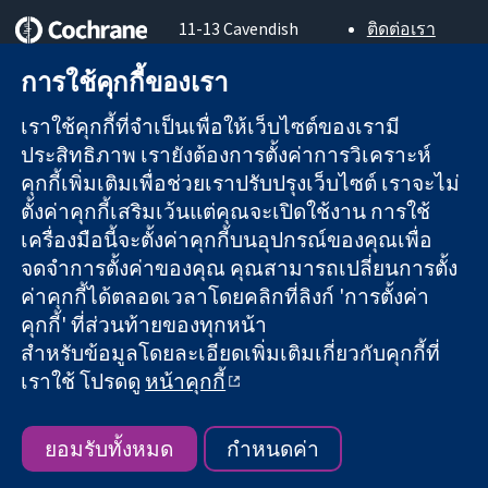
11-13 Cavendish
ติดต่อเรา
Square
ข่าวสาร
หลักฐานที่เชื่อถือ
การใช้คุกกี้ของเรา
London
สำหรับ
ได้
W1G 0AN
สื่อมวลชน
สู่การตัดสินใจ
เราใช้คุกกี้ที่จำเป็นเพื่อให้เว็บไซต์ของเรามี
United Kingdom
About us
อย่างมีข้อมูล
ตำแหน่งงาน
ประสิทธิภาพ เรายังต้องการตั้งค่าการวิเคราะห์
เพื่อสุขภาพที่ดีขึ้น
Cochrane
คุกกี้เพิ่มเติมเพื่อช่วยเราปรับปรุงเว็บไซต์ เราจะไม่
Library
ตั้งค่าคุกกี้เสริมเว้นแต่คุณจะเปิดใช้งาน การใช้
เครื่องมือนี้จะตั้งค่าคุกกี้บนอุปกรณ์ของคุณเพื่อ
จดจำการตั้งค่าของคุณ คุณสามารถเปลี่ยนการตั้ง
The Cochrane Collaboration เป็นองค์กรการกุศล (เลขที่ 1045921)
ค่าคุกกี้ได้ตลอดเวลาโดยคลิกที่ลิงก์ 'การตั้งค่า
และบริษัทจำกัดโดยการค้ำประกัน (เลขที่ 03044323) ที่จดทะเบียน
คุกกี้' ที่ส่วนท้ายของทุกหน้า
ในอังกฤษและเวลส์ หมายเลขจดทะเบียนภาษีมูลค่าเพิ่ม GB 718
สำหรับข้อมูลโดยละเอียดเพิ่มเติมเกี่ยวกับคุกกี้ที่
2127 49
เราใช้ โปรดดู
หน้าคุกกี้
สงวนลิขสิทธิ์ © 2026 The Cochrane Collaboration
ข้อกำหนดและเงื่อนไขการใช้เว็บไซต์
|
ข้อความปฏิเสธความรับ
ผิดชอบ
|
ความเป็นส่วนตัว
|
นโยบายคุกกี้
|
การตั้งค่าคุกกี้
ยอมรับทั้งหมด
กำหนดค่า