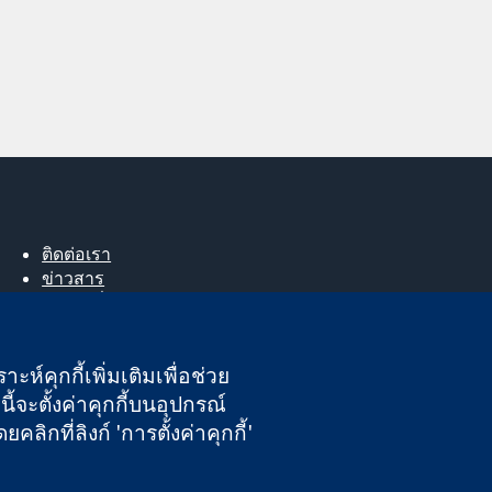
ติดต่อเรา
ข่าวสาร
สำหรับสื่อมวลชน
About us
ตำแหน่งงาน
ะห์คุกกี้เพิ่มเติมเพื่อช่วย
Cochrane Library
ี้จะตั้งค่าคุกกี้บนอุปกรณ์
กที่ลิงก์ 'การตั้งค่าคุกกี้'
นอังกฤษและเวลส์ หมายเลขจดทะเบียนภาษีมูลค่าเพิ่ม GB 718 2127 49