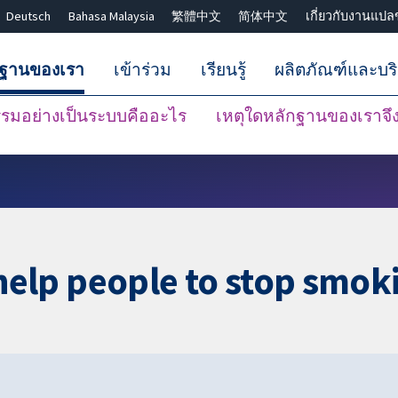
Deutsch
Bahasa Malaysia
繁體中文
简体中文
เกี่ยวกับงานแปล
กฐานของเรา
เข้าร่วม
เรียนรู้
ผลิตภัณฑ์และบร
มอย่างเป็นระบบคืออะไร
เหตุใดหลักฐานของเราจึงน
ปิดการค้นหา ✖
elp people to stop smok