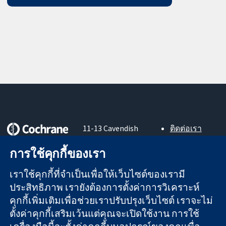
11-13 Cavendish
ติดต่อเรา
Square
ข่าวสาร
หลักฐานที่เชื่อถือ
London
สำหรับ
การใช้คุกกี้ของเรา
ได้
W1G 0AN
สื่อมวลชน
สู่การตัดสินใจ
United Kingdom
About us
เราใช้คุกกี้ที่จำเป็นเพื่อให้เว็บไซต์ของเรามี
อย่างมีข้อมูล
ตำแหน่งงาน
ประสิทธิภาพ เรายังต้องการตั้งค่าการวิเคราะห์
เพื่อสุขภาพที่ดีขึ้น
Cochrane
คุกกี้เพิ่มเติมเพื่อช่วยเราปรับปรุงเว็บไซต์ เราจะไม่
Library
ตั้งค่าคุกกี้เสริมเว้นแต่คุณจะเปิดใช้งาน การใช้