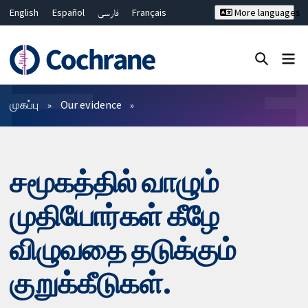
English
Español
فارسی
Français
More languages
Русский
Hrvatski
Deutsch
Bahasa Malaysia
ไทย
繁體中文
简体中文
Close search ✖
வடிகட்டிகள்
முகப்பு
Our evidence
சமூகத்தில் வாழும்
முதியோர்கள் கீழே
விழுவதை தடுக்கும்
குறுக்கீடுகள்.