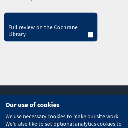
Full review on the Cochrane
Library
Our use of cookies
11-13 Cavendish
Contact us
We use necessary cookies to make our site work.
Square
News
Trusted
London
Press office
We'd also like to set optional analytics cookies to