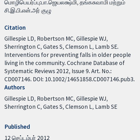
மொழிபெயர்ப்பு:பா.ஜெயலக்ஷ்மி, தங்கசுவாமி மற்றும்
சி.இ.பி.என்.அர் குழு
Citation
Gillespie LD, Robertson MC, Gillespie WJ,
Sherrington C, Gates S, Clemson L, Lamb SE.
Interventions for preventing falls in older people
living in the community. Cochrane Database of
Systematic Reviews 2012, Issue 9. Art. No.:
CD007146. DOI: 10.1002/14651858.CD007146.pub3.
Authors
Gillespie LD
Robertson MC
Gillespie WJ
Sherrington C
Gates S
Clemson L
Lamb SE
Published
12 செப்டம்பர் 2012