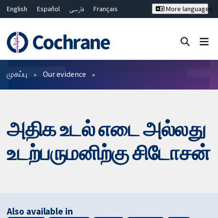
English
Español
فارسی
Français
More languages
Русский
Hrvatski
Deutsch
Bahasa Malaysia
ไทย
繁體中文
简体中文
Close search ✖
வடிகட்டிகள்
முகப்பு
Our evidence
அதிக உடல் எடை அல்லது
உடற்பருமனிற்கு சிடோசன்
Also available in