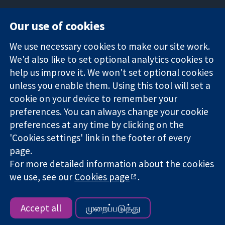
Our use of cookies
11-13 Cavendish
Contact us
We use necessary cookies to make our site work.
Square
News
Trusted
We'd also like to set optional analytics cookies to
London
Press office
evidence.
W1G 0AN
About us
help us improve it. We won't set optional cookies
Informed
ஐக்கிய
Jobs
unless you enable them. Using this tool will set a
decisions.
இராச்சியம்
Cochrane
cookie on your device to remember your
Better health.
Library
preferences. You can always change your cookie
preferences at any time by clicking on the
'Cookies settings' link in the footer of every
The Cochrane Collaboration is a charity (no. 1045921) and a
page.
company limited by guarantee (no. 03044323) registered in
England & Wales. VAT registration number GB 718 2127 49.
For more detailed information about the cookies
we use, see our
Cookies page
.
Copyright © 2026 The Cochrane Collaboration
Website Terms & Conditions
|
Disclaimer
|
Privacy
|
Cookie
policy
|
Cookie settings
Accept all
முறைப்படுத்து