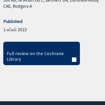
Jull AB
Ni Mhurchu C
Bennett DA
Dunshea-Mooij
CAE
Rodgers A
Published
1 எப்ரல் 2022
Full review on the Cochrane
Library