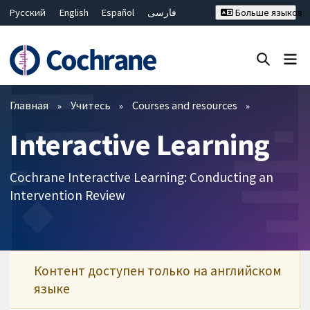
Русский
English
Español
فارسی
Больше языков
Français
Hrvatski
Deutsch
Bahasa Malaysia
ไทย
繁體中文
简体中文
Закрыть поиск ✖
Фильтры
Главная
Учитесь
Courses and resources
Interactive Learning
Cochrane Interactive Learning: Conducting an
Intervention Review
Контент доступен только на английском
языке