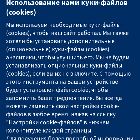
Использование нами куки-файлов
1
2
3
4
5
6
7
8
9
…
(cookies)
Следующий ›
Последняя »
Мы используем необходимые куки-файлы
(cookies), чтобы наш сайт работал. Мы также
хотели бы установить дополнительные
(опциональные) куки-файлы (cookies)
аналитики, чтобы улучшить его. Мы не будем
11-13 Cavendish
Связаться с
устанавливать опциональные куки-файлы
Square
нами
(cookies), если вы их не включите. С помощью
Надёжные
London
Новости
этого инструмента на Вашем устройстве
доказательства
W1G 0AN
Пресс-
Информированные
будет установлен файл cookie, чтобы
United Kingdom
служба
решения
О нас
запомнить Ваши предпочтения. Вы всегда
Во благо
Работа
можете изменить свои настройки cookie-
здоровья
Cochrane
файлов в любое время, нажав на ссылку
Library
"Настройки cookie-файлов" в нижнем
колонтитуле каждой страницы.
Для получения более подробной информации