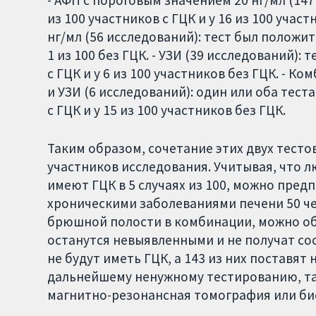
из 100 участников с ГЦК и у 16 из 100 уча
нг/мл (56 исследований): тест был положит
1 из 100 без ГЦК. - УЗИ (39 исследований):
с ГЦК и у 6 из 100 участников без ГЦК. - 
и УЗИ (6 исследований): один или оба тест
с ГЦК и у 15 из 100 участников без ГЦК.
Таким образом, сочетание этих двух тесто
участников исследования. Учитывая, что 
имеют ГЦК в 5 случаях из 100, можно предп
хроническими заболеваниями печени 50 чел
брюшной полости в комбинации, можно обн
останутся невыявленными и не получат соо
не будут иметь ГЦК, а 143 из них поставят
дальнейшему ненужному тестированию, т
магнитно-резонансная томография или би