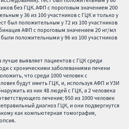
стников без ГЦК. АФП с пороговым значением 200
ельным у 36 из 100 участников с ГЦК и только у
 тест был положительным у 72 из 100 участников
Комбинация АФП с пороговым значением 20 нг/мл
а были положительными у 96 из 100 участников
в лучше выявляет пациентов с ГЦК среди
люди с хроническими заболеваниями печени
оложить, что среди 1000 человек с
овек будут иметь ГЦК, и, используя АФП и УЗИ
аружить из них 48 людей с ГЦК, а 2 человека
тветствующего лечения; 950 из 1000 человек
 неправильный диагноз ГЦК, и они подвергнутся
акому как компьютерная томография,
опсия.