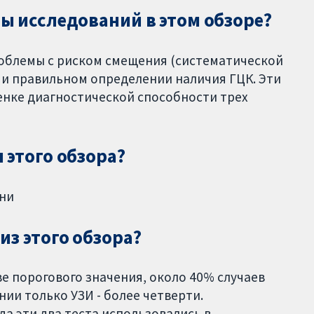
ы исследований в этом обзоре?
роблемы с риском смещения (систематической
 и правильном определении наличия ГЦК. Эти
нке диагностической способности трех
 этого обзора?
ени
з этого обзора?
ве порогового значения, около 40% случаев
ии только УЗИ - более четверти.
а эти два теста использовались в