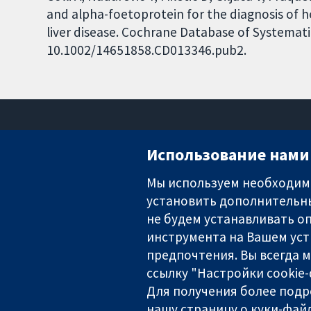
and alpha-foetoprotein for the diagnosis of h
liver disease. Cochrane Database of Systematic
10.1002/14651858.CD013346.pub2.
Использование нами 
Мы используем необходимы
установить дополнительны
Надёжные доказательства
Информированные решения
не будем устанавливать оп
Во благо здоровья
инструмента на Вашем уст
предпочтения. Вы всегда 
ссылку "Настройки cookie
The Cochrane Collaboration is a charity (no. 1045921) and a comp
Для получения более подр
нашу
страницу о куки-файл