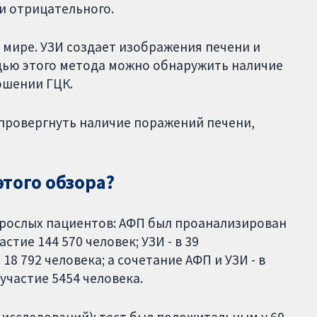
и отрицательного.
м мире. УЗИ создает изображения печени и
щью этого метода можно обнаружить наличие
ошении ГЦК.
провергнуть наличие поражений печени,
того обзора?
зрослых пациентов: АФП был проанализирован
стие 144 570 человек; УЗИ - в 39
18 792 человека; а сочетание АФП и УЗИ - в
участие 5454 человека.
7 исследований): тест был положительным у 60