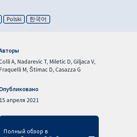
Polski
한국어
Авторы
Colli A
Nadarevic T
Miletic D
Giljaca V
Fraquelli M
Štimac D
Casazza G
Опубликовано
15 апреля 2021
Полный обзор в