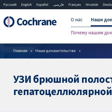
Русский
English
Español
فارسی
Français
Hrvatski
Deuts
О нас
Наши док
Почему нашим док
Фильтры
Главная
Наши доказательства
УЗИ брюшной полост
гепатоцеллюлярной