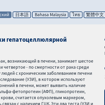
ский
日本語
Bahasa Malaysia
ไทย
繁體中文
ки гепатоцеллюлярной
рак, возникающий в печени, занимает шестое
и четвертое - по смертности от рака среди
 у людей с хроническим заболеванием печени
сследование (УЗИ), в котором используют
онений в печени, может выявить наличие
Альфа-фетопротеин (АФП), гликопротеин,
крови, считается опухолевым маркером,
связан с наличием ГЦК. Эти два теста (УЗИ и