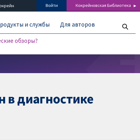
Войти
Кокрейновская Библиотека
Кокрейн
родукты и службы
Для авторов
еские обзоры?
 в диагностике