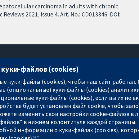
epatocellular carcinoma in adults with chronic
 Reviews 2021, Issue 4. Art. No.: CD013346. DOI:
куки-файлов (cookies)
11-13 Cavendish Square
London
е куки-файлы (cookies), чтобы наш сайт работал.
W1G 0AN
е (опциональные) куки-файлы (cookies) аналитики
United Kingdom
циональные куки-файлы (cookies), если вы их не 
ройстве будет установлен файл cookie, чтобы зап
можете изменить свои настройки cookie-файлов в л
-файлов" в нижнем колонтитуле каждой страницы.
any limited by guarantee (no. 03044323) registered in England & W
обной информации о куки-файлах (cookies), которы
ах (cookies)
".