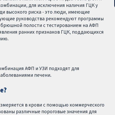
 комбинации, для исключения наличия ГЦК у
ди высокого риска - это люди, имеющие
твующие руководства рекомендуют программы
 брюшной полости с тестированием на АФП
ыявления ранних признаков ГЦК, поддающихся
нию.
комбинация АФП и УЗИ подходят для
заболеваниями печени.
е?
измеряется в крови с помощью коммерческого
зованы различные пороговые значения для