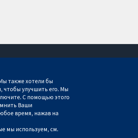
Связаться с нами
Новости
 Мы также хотели бы
Пресс-служба
, чтобы улучшить его. Мы
О нас
включите. С помощью этого
Работа
омнить Ваши
Cochrane Library
юбое время, нажав на
ales. VAT registration number GB 718 2127 49.
е мы используем, см.