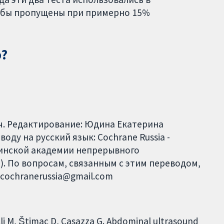
и бы пропущены при примерно 15%
р?
ч. Редактирование: Юдина Екатерина
ду на русский язык: Cochrane Russia -
цинской академии непрерывного
. По вопросам, связанным с этим переводом,
 cochranerussia@gmail.com
quelli M, Štimac D, Casazza G. Abdominal ultrasound