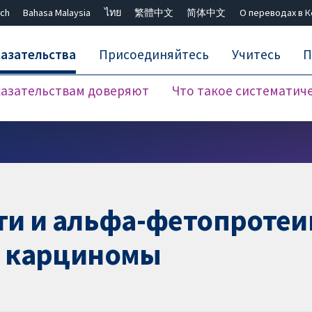
ch
Bahasa Malaysia
ไทย
繁體中文
简体中文
О переводах в 
азательства
Присоединяйтесь
Учитесь
П
азательствам доверяют
Что такое систематич
Закрыть поиск ✖
и и альфа-фетопротеин
 карциномы