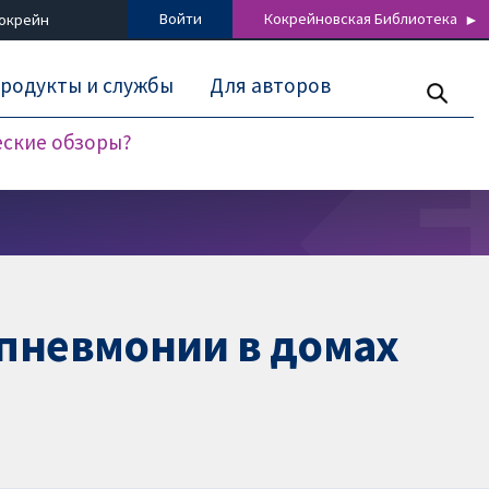
Войти
Кокрейновская Библиотека
Кокрейн
родукты и службы
Для авторов
еские обзоры?
 пневмонии в домах