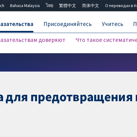
ch
Bahasa Malaysia
ไทย
繁體中文
简体中文
О переводах в 
азательства
Присоединяйтесь
Учитесь
П
азательствам доверяют
Что такое систематич
Закрыть поиск ✖
та для предотвращения