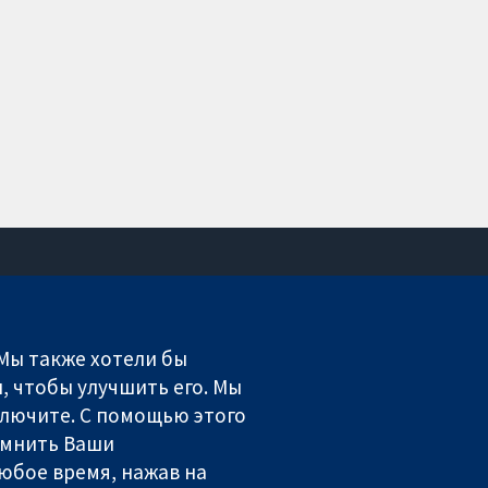
Связаться с нами
Новости
 Мы также хотели бы
Пресс-служба
, чтобы улучшить его. Мы
О нас
включите. С помощью этого
Работа
омнить Ваши
Cochrane Library
юбое время, нажав на