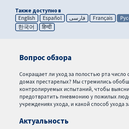
Также доступно в
English
Español
فارسی
Français
Рус
한국어
हिन्दी
Вопрос обзора
Сокращает ли уход за полостью рта число 
домах престарелых? Мы стремились обоб
контролируемых испытаний, чтобы выяснит
предотвратить пневмонию у пожилых люде
учреждениях ухода, и какой способ ухода 
Актуальность