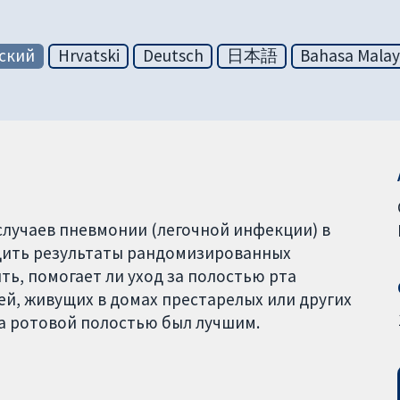
ский
Hrvatski
Deutsch
日本語
Bahasa Malay
случаев пневмонии (легочной инфекции) в
щить результаты рандомизированных
ь, помогает ли уход за полостью рта
й, живущих в домах престарелых или других
за ротовой полостью был лучшим.