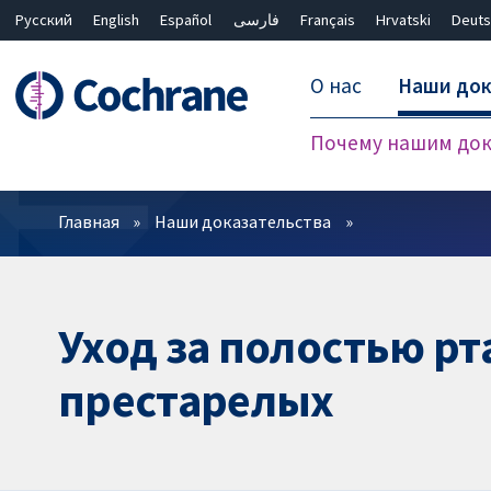
Русский
English
Español
فارسی
Français
Hrvatski
Deuts
О нас
Наши док
Почему нашим док
Фильтры
Главная
Наши доказательства
Уход за полостью р
престарелых