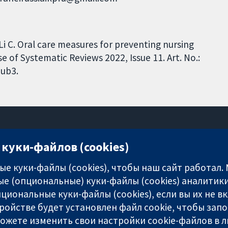
, Li C. Oral care measures for preventing nursing
f Systematic Reviews 2022, Issue 11. Art. No.:
ub3.
куки-файлов (cookies)
11-13 Cavendish Square
London
е куки-файлы (cookies), чтобы наш сайт работал.
W1G 0AN
е (опциональные) куки-файлы (cookies) аналитики
United Kingdom
циональные куки-файлы (cookies), если вы их не 
ройстве будет установлен файл cookie, чтобы зап
можете изменить свои настройки cookie-файлов в л