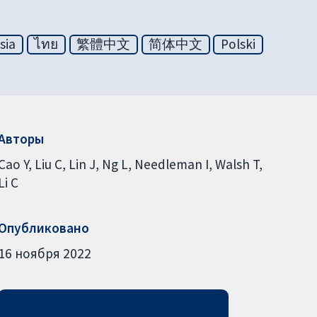
sia
ไทย
繁體中文
简体中文
Polski
Авторы
Cao Y
Liu C
Lin J
Ng L
Needleman I
Walsh T
Li C
Опубликовано
16 ноября 2022