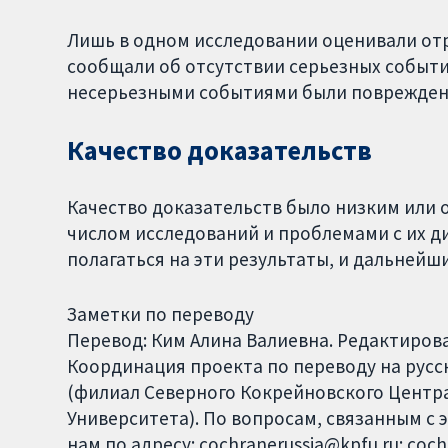
Лишь в одном исследовании оценивали о
сообщали об отсутствии серьезных событ
несерьезными событиями были повреждени
Качество доказательств
Качество доказательств было низким или 
числом исследований и проблемами с их д
полагаться на эти результаты, и дальней
Заметки по переводу
Перевод: Ким Алина Валиевна. Редактиров
Координация проекта по переводу на русски
(филиал Северного Кокрейновского Центра
Университета). По вопросам, связанным с 
нам по адресу: cochranerussia@kpfu.ru; coc