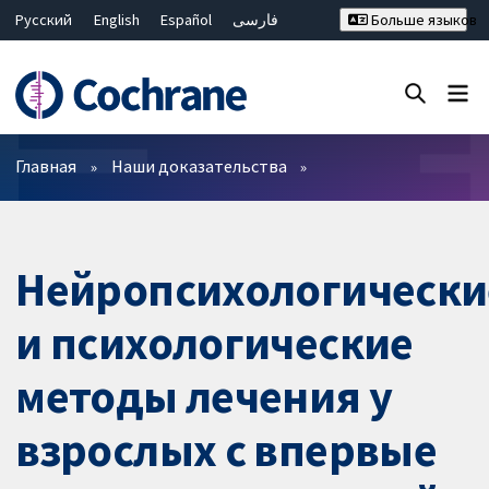
Русский
English
Español
فارسی
Больше языков
Français
Hrvatski
Deutsch
Bahasa Malaysia
ไทย
繁體中文
简体中文
Закрыть поиск ✖
Фильтры
Главная
Наши доказательства
Нейропсихологически
и психологические
методы лечения у
взрослых с впервые