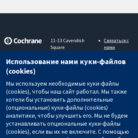
11-13 Cavendish
Связаться с
Square
нами
Надёжные
London
Новости
доказательства
Использование нами куки-файлов
W1G 0AN
Пресс-
Информированные
United Kingdom
служба
(cookies)
решения
О нас
Во благо
Работа
Мы используем необходимые куки-файлы
здоровья
Cochrane
(cookies), чтобы наш сайт работал. Мы также
Library
хотели бы установить дополнительные
(опциональные) куки-файлы (cookies)
аналитики, чтобы улучшить его. Мы не будем
The Cochrane Collaboration is a charity (no. 1045921) and a
устанавливать опциональные куки-файлы
company limited by guarantee (no. 03044323) registered in
(cookies), если вы их не включите. С помощью
England & Wales. VAT registration number GB 718 2127 49.