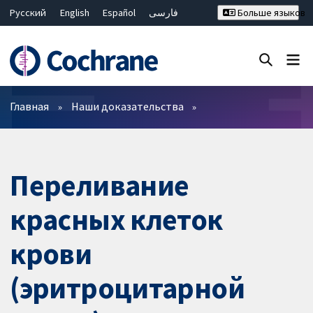
Русский
English
Español
فارسی
Больше языков
Français
Hrvatski
Deutsch
Bahasa Malaysia
ไทย
繁體中文
简体中文
Закрыть поиск ✖
Фильтры
Главная
Наши доказательства
Переливание
красных клеток
крови
(эритроцитарной