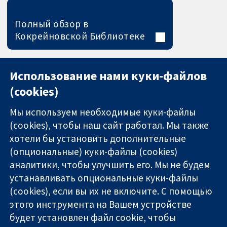
Полный обзор в
Кокрейновской Библиотеке
Использование нами куки-файлов
(cookies)
Мы используем необходимые куки-файлы
(cookies), чтобы наш сайт работал. Мы также
хотели бы установить дополнительные
(опциональные) куки-файлы (cookies)
аналитики, чтобы улучшить его. Мы не будем
11-13 Cavendish
Связаться с
устанавливать опциональные куки-файлы
Square
нами
(cookies), если вы их не включите. С помощью
Надёжные
London
Новости
этого инструмента на Вашем устройстве
доказательства
W1G 0AN
Пресс-
Информированные
будет установлен файл cookie, чтобы
United Kingdom
служба
решения