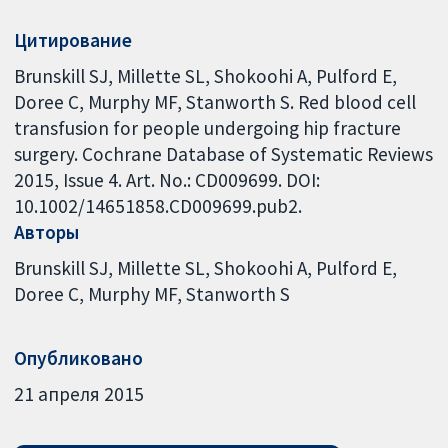
Цитирование
Brunskill SJ, Millette SL, Shokoohi A, Pulford E,
Doree C, Murphy MF, Stanworth S. Red blood cell
transfusion for people undergoing hip fracture
surgery. Cochrane Database of Systematic Reviews
2015, Issue 4. Art. No.: CD009699. DOI:
10.1002/14651858.CD009699.pub2.
Авторы
Brunskill SJ
Millette SL
Shokoohi A
Pulford E
Doree C
Murphy MF
Stanworth S
Опубликовано
21 апреля 2015