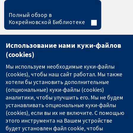
Полный обзор в
Кокрейновской Библиотеке
Использование нами куки-файлов
(cookies)
Мы используем необходимые куки-файлы
(cookies), чтобы наш сайт работал. Мы также
хотели бы установить дополнительные
(опциональные) куки-файлы (cookies)
аналитики, чтобы улучшить его. Мы не будем
11-13 Cavendish
Связаться с
устанавливать опциональные куки-файлы
Square
нами
(cookies), если вы их не включите. С помощью
Надёжные
London
Новости
этого инструмента на Вашем устройстве
доказательства
W1G 0AN
Пресс-
Информированные
будет установлен файл cookie, чтобы
United Kingdom
служба