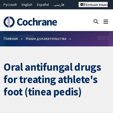
Русский
English
Español
فارسی
Больше языков
Français
Hrvatski
Deutsch
Bahasa Malaysia
ไทย
繁體中文
简体中文
Закрыть поиск ✖
Фильтры
Главная
Наши доказательства
Oral antifungal drugs
for treating athlete's
foot (tinea pedis)