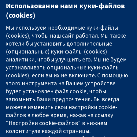
Использование нами куки-файлов
(cookies)
Мы используем необходимые куки-файлы
(cookies), чтобы наш сайт работал. Мы также
хотели бы установить дополнительные
(опциональные) куки-файлы (cookies)
аналитики, чтобы улучшить его. Мы не будем
11-13 Cavendish
Связаться с
устанавливать опциональные куки-файлы
Square
нами
(cookies), если вы их не включите. С помощью
Надёжные
London
Новости
этого инструмента на Вашем устройстве
доказательства
W1G 0AN
Пресс-
Информированные
будет установлен файл cookie, чтобы
United Kingdom
служба
решения
О нас
запомнить Ваши предпочтения. Вы всегда
Во благо
Работа
можете изменить свои настройки cookie-
здоровья
Cochrane
файлов в любое время, нажав на ссылку
Library
"Настройки cookie-файлов" в нижнем
колонтитуле каждой страницы.