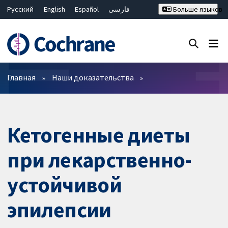
Русский
English
Español
فارسی
Больше языков
Français
Hrvatski
Deutsch
Bahasa Malaysia
ไทย
繁體中文
简体中文
Закрыть поиск ✖
Фильтры
Главная
Наши доказательства
Кетогенные диеты
при лекарственно-
устойчивой
эпилепсии