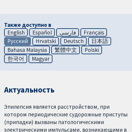
Также доступно в
English
Español
فارسی
Français
Русский
Hrvatski
Deutsch
日本語
Bahasa Malaysia
繁體中文
Polski
한국어
Magyar
Актуальность
Эпилепсия является расстройством, при
котором периодические судорожные приступы
(припадки) вызваны патологическими
электрическими импульсами, возникающими в