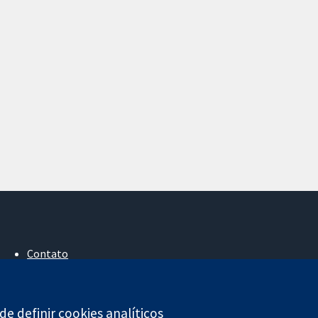
Contato
Notícias
Assessoria de imprensa
Sobre nós
e definir cookies analíticos
Emprego