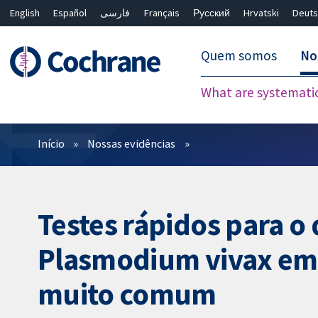
English
Español
فارسی
Français
Русский
Hrvatski
Deuts
Quem somos
No
What are systemati
Filtros
Início
Nossas evidências
Testes rápidos para o
Plasmodium vivax em 
muito comum