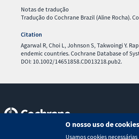
Notas de tradução
Tradução do Cochrane Brazil (Aline Rocha). 
Citation
Agarwal R, Choi L, Johnson S, Takwoingi Y. Rap
endemic countries. Cochrane Database of Syste
DOI: 10.1002/14651858.CD013218.pub2.
O nosso uso de cookie
Evidências confiáveis.
Decisões informadas.
Usamos cookies necessárias 