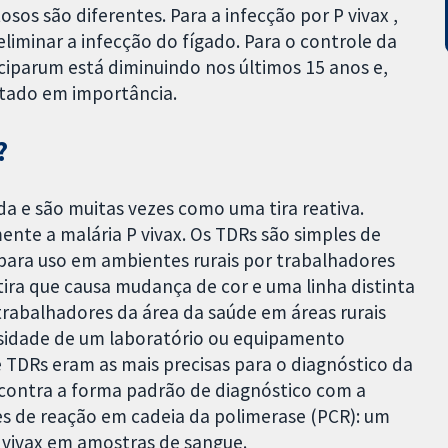
os são diferentes. Para a infecção por P vivax ,
iminar a infecção do fígado. Para o controle da
ciparum está diminuindo nos últimos 15 anos e,
ntado em importância.
?
a e são muitas vezes como uma tira reativa.
nte a malária P vivax. Os TDRs são simples de
 para uso em ambientes rurais por trabalhadores
tira que causa mudança de cor e uma linha distinta
 trabalhadores da área da saúde em áreas rurais
ssidade de um laboratório ou equipamento
 TDRs eram as mais precisas para o diagnóstico da
 contra a forma padrão de diagnóstico com a
s de reação em cadeia da polimerase (PCR): um
 vivax em amostras de sangue.