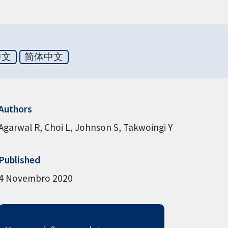
中文
简体中文
Authors
Agarwal R
Choi L
Johnson S
Takwoingi Y
Published
4 Novembro 2020