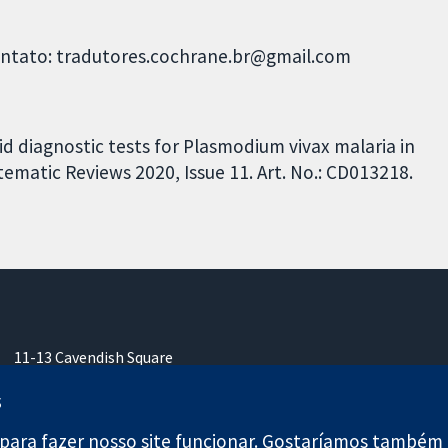
Contato: tradutores.cochrane.br@gmail.com
id diagnostic tests for Plasmodium vivax malaria in
matic Reviews 2020, Issue 11. Art. No.: CD013218.
11-13 Cavendish Square
Londres
s
W1G 0AN
Reino Unido
para fazer nosso site funcionar. Gostaríamos também d