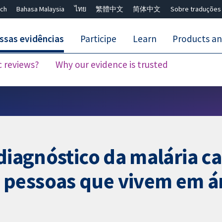
ch
Bahasa Malaysia
ไทย
繁體中文
简体中文
Sobre traduções
ssas evidências
Participe
Learn
Products an
c reviews?
Why our evidence is trusted
Close search ✖
 diagnóstico da malária c
pessoas que vivem em ár