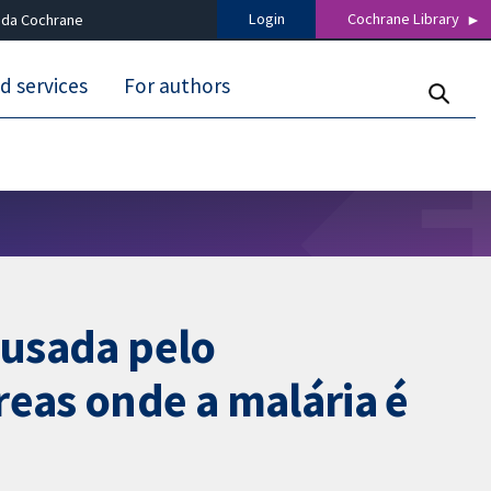
Login
Cochrane Library
 da Cochrane
d services
For authors
ausada pelo
eas onde a malária é