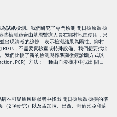
常儘為試紙檢測。我們研究了專門檢測 間日瘧原蟲 瘧
檢驗。這些檢測適合由基層醫療人員在鄉村地區使用，只
並出現清晰的線條，表示檢測結果為陽性。鄉村
 RDTs，不需要實驗室或特殊設備。我們想要找出
最準確。我們比較了新的檢測與標準顯微鏡診斷方式以
reaction, PCR）方法：一種由血液樣本中找出 間日
檢測品牌在可疑瘧疾症狀者中找出 間日瘧原蟲 瘧疾的準
度（2 項研究）以及孟加拉、巴西、哥倫比亞和蘇