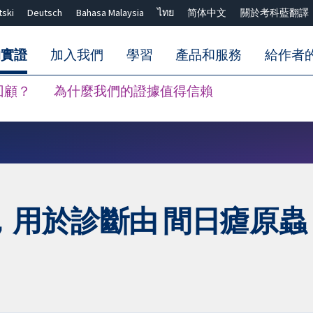
tski
Deutsch
Bahasa Malaysia
ไทย
简体中文
關於考科藍翻譯
的實證
加入我們
學習
產品和服務
給作者
回顧？
為什麼我們的證據值得信賴
關閉搜尋 ✖
用於診斷由 間日瘧原蟲