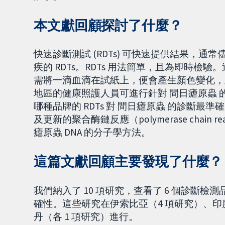
本文獻回顧探討了什麼？
快速診斷測試 (RDTs) 可快速提供結果，通
疾的 RDTs。RDTs 用法簡單，且為即時
需將一滴血滴在試紙上，便會產生顏色變化，
地區的健康照護人員可進行針對 間日瘧原蟲 的
哪種品牌的 RDTs 對 間日瘧原蟲 的診斷
及更新的聚合酶鏈反應（polymerase chain 
瘧原蟲 DNA 的分子學方法。
這篇文獻回顧主要發現了什麼？
我們納入了 10 項研究，查看了 6 個診斷
確性。這些研究在伊索比亞（4 項研究）、印
丹（各 1 項研究）進行。