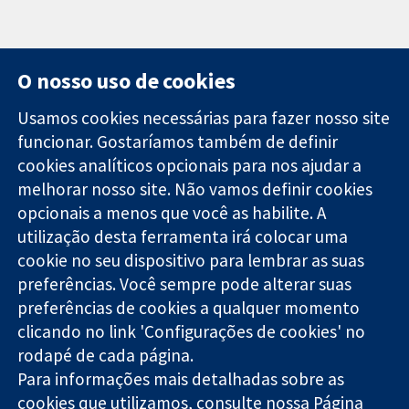
O nosso uso de cookies
Usamos cookies necessárias para fazer nosso site
funcionar. Gostaríamos também de definir
11-13 Cavendish
Contato
cookies analíticos opcionais para nos ajudar a
Square
Notícias
melhorar nosso site. Não vamos definir cookies
Evidências
Londres
Assessoria de
confiáveis.
opcionais a menos que você as habilite. A
W1G 0AN
imprensa
Decisões
Reino Unido
Sobre nós
utilização desta ferramenta irá colocar uma
informadas.
Emprego
cookie no seu dispositivo para lembrar as suas
Melhor saúde.
Cochrane
preferências. Você sempre pode alterar suas
Library
preferências de cookies a qualquer momento
clicando no link 'Configurações de cookies' no
rodapé de cada página.
A Cochrane Collaboration é uma organização sem fins lucrativos
Para informações mais detalhadas sobre as
(caridade nº 1045921) e uma empresa limitada por garantia (nº
cookies que utilizamos, consulte nossa
Página
03044323) registrada na Inglaterra e no País de Gales.