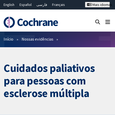
English
Español
فارسی
Français
Mais idiomas
Русский
Hrvatski
Deutsch
Bahasa Malaysia
ไทย
繁體中文
简体中文
Close search ✖
Filtros
Início
Nossas evidências
Cuidados paliativos
para pessoas com
esclerose múltipla