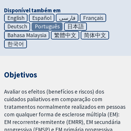
Disponível também em
English
Español
فارسی
Français
Deutsch
Português
日本語
Bahasa Malaysia
繁體中文
简体中文
한국어
Objetivos
Avaliar os efeitos (benefícios e riscos) dos
cuidados paliativos em comparação com
tratamentos normalmente realizados em pessoas
com qualquer forma de esclerose múltipla (EM):
EM recorrente-remitente (EMRR), EM secundária
progressiva (EMSP) e EM primária progressiva