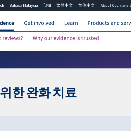
ch
Bahasa Malaysia
ไทย
繁體中文
简体中文
About Cochrane t
idence
Get involved
Learn
Products and serv
c reviews?
Why our evidence is trusted
Close search ✖
위한 완화 치료