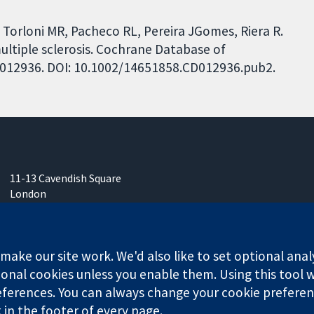
Torloni MR, Pacheco RL, Pereira JGomes, Riera R.
multiple sclerosis. Cochrane Database of
 CD012936. DOI: 10.1002/14651858.CD012936.pub2.
11-13 Cavendish Square
London
W1G 0AN
영국
ake our site work. We'd also like to set optional anal
onal cookies unless you enable them. Using this tool wi
ferences. You can always change your cookie preferenc
any limited by guarantee (no. 03044323) registered in England & W
k in the footer of every page.