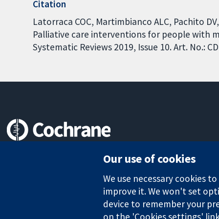
Citation
Latorraca COC, Martimbianco ALC, Pachito DV, 
Palliative care interventions for people with 
Systematic Reviews 2019, Issue 10. Art. No.:
Trusted evidence.
Our use of cookies
Informed decisions.
Better health.
We use necessary cookies to m
improve it. We won't set opti
device to remember your pre
The Cochrane Collaboration is a charity (no. 1045921) and a comp
on the 'Cookies settings' lin