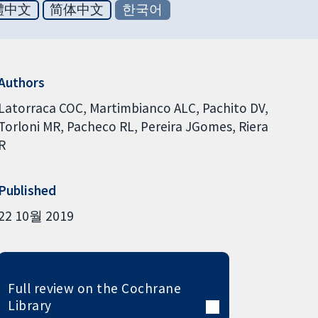
體中文
简体中文
한국어
Authors
Latorraca COC
Martimbianco ALC
Pachito DV
Torloni MR
Pacheco RL
Pereira JGomes
Riera
R
Published
22 10월 2019
Full review on the Cochrane
Library