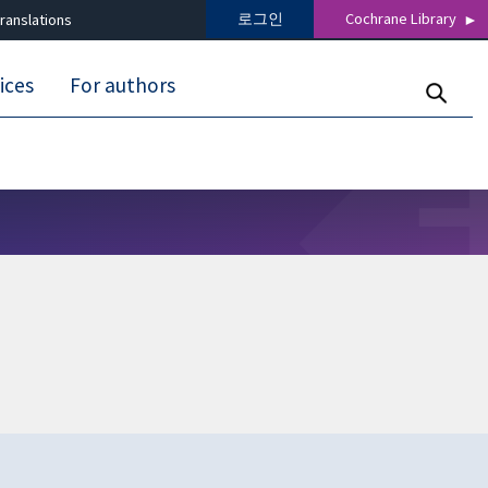
로그인
Cochrane Library
ranslations
ices
For authors