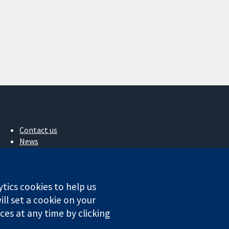
Contact us
News
Press office
About us
작업
ytics cookies to help us
Cochrane Library
ll set a cookie on your
es at any time by clicking
ales. VAT registration number GB 718 2127 49.