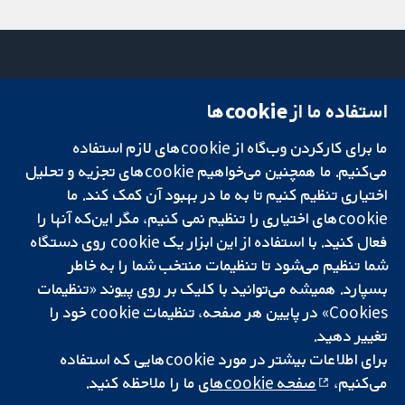
استفاده ما از cookie‌ها
میدان کاوندیش
تماس با ما
۱۳-۱۱
اخبار
ما برای کارکردن وب‌گاه از cookie‌های لازم استفاده
تحقیقات قابل
لندن
دفتر رسانه‌ای
اعتماد.
می‌کنیم. ما همچنین می‌خواهیم cookie‌های تجزیه و تحلیل
W1G 0AN
درباره ما
تصمیم‌گیری آگاهانه.
بریتانیا
فرصت‌های
اختیاری تنظیم کنیم تا به ما در بهبود آن کمک کند. ما
سلامت بهتر.
شغلی
cookie‌های اختیاری را تنظیم نمی کنیم، مگر این‌که آنها را
Cochrane
فعال کنید. با استفاده از این ابزار یک cookie‌ روی دستگاه
Library
شما تنظیم می‌شود تا تنظیمات منتخب شما را به خاطر
بسپارد. همیشه می‌توانید با کلیک بر روی پیوند «تنظیمات
Cookies» در پایین هر صفحه، تنظیمات cookie‌ خود را
شبکه همکاری کاکرین، یک مؤسسه خیریه (شماره 1045921) و یک شرکت با
تغییر دهید.
مسئولیت محدود به‌صورت ضمانت (شماره 03044323) ثبت‌شده در انگلستان
برای اطلاعات بیشتر در مورد cookie‌هایی که استفاده
و ولز است. شماره ثبت مالیات بر ارزش افزوده: GB 718 2127 49.
می‌کنیم،
صفحه cookie‌های
ما را ملاحظه کنید.
کپی‌رایت © ۲۰۲۵ همکاری کاکرین