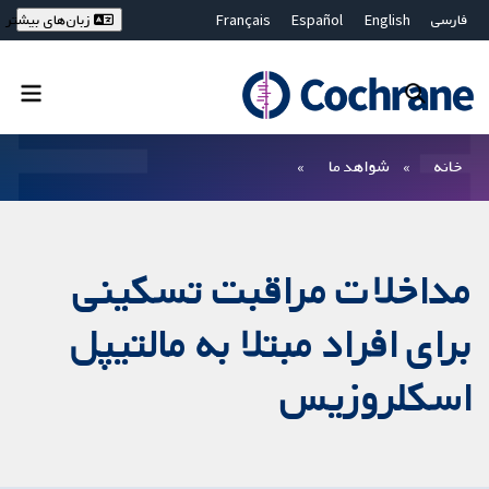
فارسی
English
Español
Français
زبان‌های بیشتر
Deutsch
Hrvatski
Русский
简体中文
繁體中文
ไทย
Bahasa Malaysia
بستن جستجو ✖
فیلترها
خانه
شواهد ما
مداخلات مراقبت تسکینی
برای افراد مبتلا به مالتیپل
اسکلروزیس